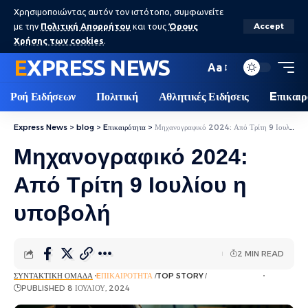
Χρησιμοποιώντας αυτόν τον ιστότοπο, συμφωνείτε
με την
Πολιτική Απορρήτου
και τους
Όρους
Accept
Χρήσης των cookies
.
EXPRESS NEWS
Aa
Ροή Ειδήσεων
Πολιτική
Αθλητικές Ειδήσεις
Eπικαιρ
Express News
>
blog
>
Eπικαιρότητα
>
Μηχανογραφικό 2024: Από Τρίτη 9 Ιουλίου η υποβολή
Μηχανογραφικό 2024:
Από Τρίτη 9 Ιουλίου η
υποβολή
2 MIN READ
ΣΥΝΤΑΚΤΙΚΉ ΟΜΆΔΑ
EΠΙΚΑΙΡΌΤΗΤΑ
TOP STORY
ΡΟΉ ΕΙΔΉΣΕΩΝ
PUBLISHED 8 ΙΟΥΛΊΟΥ, 2024