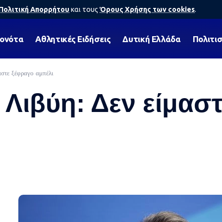
Πολιτική Απορρήτου
και τους
Όρους Χρήσης των cookies
.
γονότα
Αθλητικές Ειδήσεις
Δυτική Ελλάδα
Πολιτι
αστε ξέφραγο αμπέλι
 Λιβύη: Δεν είμασ
5