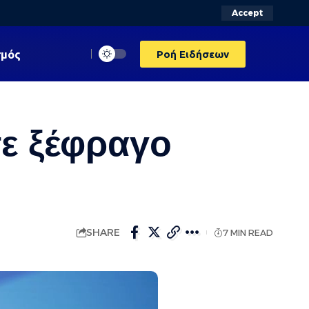
Accept
σμός
Ροή Ειδήσεων
τε ξέφραγο
SHARE
7 MIN READ