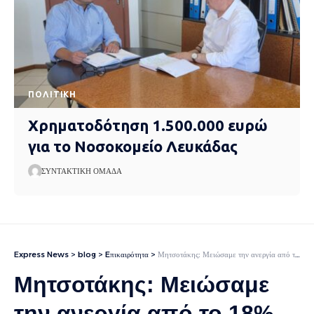
ΠΟΛΙΤΙΚΉ
Χρηματοδότηση 1.500.000 ευρώ
για το Νοσοκομείο Λευκάδας
ΣΥΝΤΑΚΤΙΚΉ ΟΜΆΔΑ
Express News
>
blog
>
Eπικαιρότητα
>
Μητσοτάκης: Μειώσαμε την ανεργία από το 18% στο 8%, δημιουργήσαμε 500.000 νέες θέσεις εργασίας – Επιστρέφουν στη χώρα μας περισσότεροι απ’ όσους φεύγουν
Μητσοτάκης: Μειώσαμε
την ανεργία από το 18%