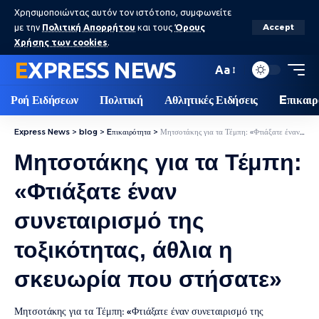
Χρησιμοποιώντας αυτόν τον ιστότοπο, συμφωνείτε
με την
Πολιτική Απορρήτου
και τους
Όρους
Accept
Χρήσης των cookies
.
EXPRESS NEWS
Aa
Ροή Ειδήσεων
Πολιτική
Αθλητικές Ειδήσεις
Eπικαιρ
Express News
>
blog
>
Eπικαιρότητα
>
Μητσοτάκης για τα Τέμπη: «Φτιάξατε έναν συνεταιρισμό της τοξικότητας, άθλια η σκευωρία που στήσατε»
Μητσοτάκης για τα Τέμπη:
«Φτιάξατε έναν
συνεταιρισμό της
τοξικότητας, άθλια η
σκευωρία που στήσατε»
Μητσοτάκης για τα Τέμπη: «Φτιάξατε έναν συνεταιρισμό της