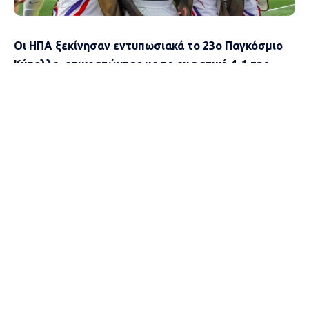
Οι ΗΠΑ ξεκίνησαν εντυπωσιακά το 23ο Παγκόσμιο
Κύπελλο, επικρατώντας με το εμφατικό 4-1 της
Παραγουάης στην έδρα τους.
Η διοργανώτρια χώρα μπροστά στο κοινό της, ήταν
εκπληκτική!
Μέσα σε μια εξαιρετική ατμόσφαιρα που
δημιούργησαν 70.000 θεατές στο στάδιο του Λος
Άντζελες και παρουσία αρκετών αστέρων όπως οι Τομ
Κρουζ, Ντέιβιντ Μπέκαμ, Καρίμ Αμπντούλ Τζαμπάρ,
Κέιτι Πέρι (τραγούδησε στο τελετουργικό πριν την
έναρξη), οι ΗΠΑ συνέτριψαν την Παραγουάη με 4-1 για
τον Δ’ όμιλο.