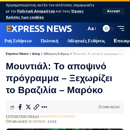
Χρησιμοποιώντας αυτόν τον ιστότοπο, συμφωνείτε
με την
Πολιτική Απορρήτου
και τους
Όρους
Accept
Χρήσης των cookies
.
EXPRESS NEWS
Aa
Ροή Ειδήσεων
Πολιτική
Αθλητικές Ειδήσεις
Eπικαιρ
Express News
>
blog
>
Αθλητικές Ειδήσεις
>
Μουντιάλ: Το αποψινό πρόγραμμα – Ξεχωρίζει το Βραζιλία – Μαρόκο
Μουντιάλ: Το αποψινό
πρόγραμμα – Ξεχωρίζει
το Βραζιλία – Μαρόκο
1 MIN READ
ΣΥΝΤΑΚΤΙΚΉ ΟΜΆΔΑ
ΑΘΛΗΤΙΚΈΣ ΕΙΔΉΣΕΙΣ
PUBLISHED 13 ΙΟΥΝΊΟΥ, 2026