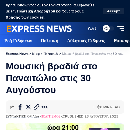
Χρησιμοποιώντας αυτόν τον ιστότοπο, συμφωνείτε
με την
Πολιτική Απορρήτου
και τους
Όρους
Accept
Χρήσης των cookies
.
EXPRESS NEWS
Aa
Ροή Ειδήσεων
Πολιτική
Αθλητικές Ειδήσεις
Eπικαιρ
Express News
>
blog
>
Πολιτισμός
>
Μουσική βραδιά στο Παναιτώλιο στις 30 Αυγούστου
Μουσική βραδιά στο
Παναιτώλιο στις 30
Αυγούστου
0 MIN READ
ΣΥΝΤΑΚΤΙΚΉ ΟΜΆΔΑ
ΠΟΛΙΤΙΣΜΌΣ
PUBLISHED 23 ΑΥΓΟΎΣΤΟΥ, 2025