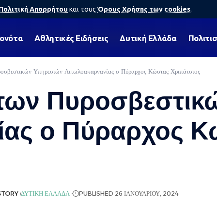
Πολιτική Απορρήτου
και τους
Όρους Χρήσης των cookies
.
γονότα
Αθλητικές Ειδήσεις
Δυτική Ελλάδα
Πολιτι
ροσβεστικών Υπηρεσιών Αιτωλοακαρνανίας ο Πύραρχος Κώστας Χριπάτσιος
ς των Πυροσβεστι
ίας ο Πύραρχος Κ
STORY
ΔΥΤΙΚΉ ΕΛΛΆΔΑ
PUBLISHED 26 ΙΑΝΟΥΑΡΊΟΥ, 2024