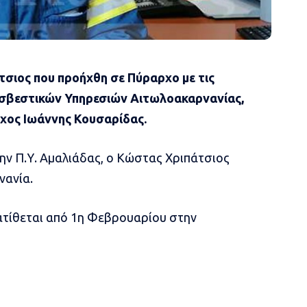
σιος που προήχθη σε Πύραρχο με τις
ροσβεστικών Υπηρεσιών Αιτωλοακαρνανίας,
αχος Ιωάννης Κουσαρίδας.
ν Π.Υ. Αμαλιάδας, ο Κώστας Χριπάτσιος
νανία.
ατίθεται από 1η Φεβρουαρίου στην