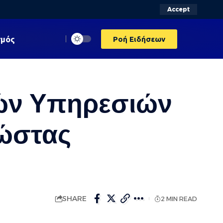
Accept
σμός
Ροή Ειδήσεων
κών Υπηρεσιών
ώστας
SHARE
2 MIN READ