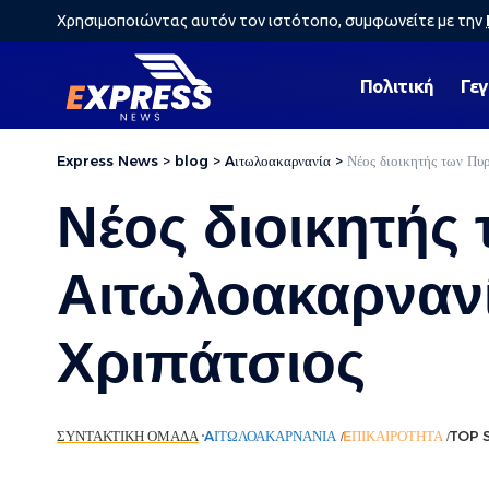
Χρησιμοποιώντας αυτόν τον ιστότοπο, συμφωνείτε με την
Πολιτική
Γε
Express News
>
blog
>
Aιτωλοακαρνανία
>
Νέος διοικητής των Πυ
Νέος διοικητή
Αιτωλοακαρναν
Χριπάτσιος
ΣΥΝΤΑΚΤΙΚΉ ΟΜΆΔΑ
AΙΤΩΛΟΑΚΑΡΝΑΝΊΑ
EΠΙΚΑΙΡΌΤΗΤΑ
TOP 