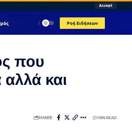
Accept
σμός
Ροή Ειδήσεων
ος που
 αλλά και
SHARE
1 MIN READ