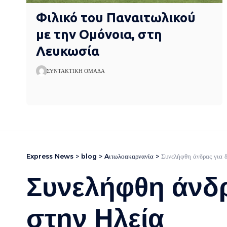
Φιλικό του Παναιτωλικού
με την Ομόνοια, στη
Λευκωσία
ΣΥΝΤΑΚΤΙΚΉ ΟΜΆΔΑ
Express News
>
blog
>
Aιτωλοακαρνανία
>
Συνελήφθη άνδρας για 
Συνελήφθη άνδρ
στην Ηλεία