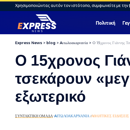
Χρησιμοποιώντας αυτόν τον ιστότοπο, συμφωνείτε με την
Πολιτική
Γε
Express News
>
blog
>
Aιτωλοακαρνανία
>
O 15χρονος Γιάννης Τσ
O 15χρονος Γι
τσεκάρουν «μεγ
εξωτερικό
ΣΥΝΤΑΚΤΙΚΉ ΟΜΆΔΑ
AΙΤΩΛΟΑΚΑΡΝΑΝΊΑ
ΑΘΛΗΤΙΚΈΣ ΕΙΔΉΣΕΙΣ