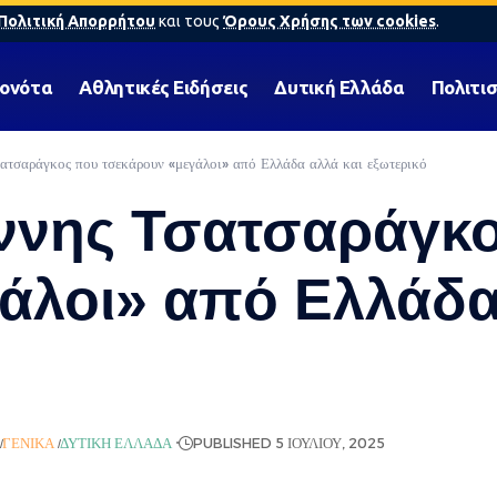
Πολιτική Απορρήτου
και τους
Όρους Χρήσης των cookies
.
γονότα
Αθλητικές Ειδήσεις
Δυτική Ελλάδα
Πολιτι
ατσαράγκος που τσεκάρουν «μεγάλοι» από Ελλάδα αλλά και εξωτερικό
άννης Τσατσαράγκ
άλοι» από Ελλάδα
ΓΕΝΙΚΆ
ΔΥΤΙΚΉ ΕΛΛΆΔΑ
PUBLISHED 5 ΙΟΥΛΊΟΥ, 2025