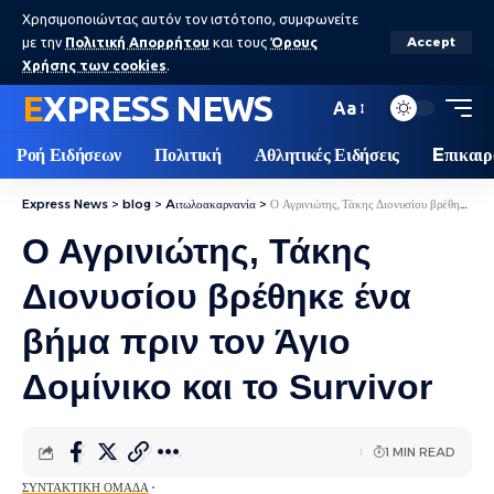
Χρησιμοποιώντας αυτόν τον ιστότοπο, συμφωνείτε
με την
Πολιτική Απορρήτου
και τους
Όρους
Accept
Χρήσης των cookies
.
EXPRESS NEWS
Aa
Ροή Ειδήσεων
Πολιτική
Αθλητικές Ειδήσεις
Eπικαιρ
Express News
>
blog
>
Aιτωλοακαρνανία
>
Ο Αγρινιώτης, Τάκης Διονυσίου βρέθηκε ένα βήμα πριν τον Άγιο Δομίνικο και το Survivor
Ο Αγρινιώτης, Τάκης
Διονυσίου βρέθηκε ένα
βήμα πριν τον Άγιο
Δομίνικο και το Survivor
1 MIN READ
ΣΥΝΤΑΚΤΙΚΉ ΟΜΆΔΑ