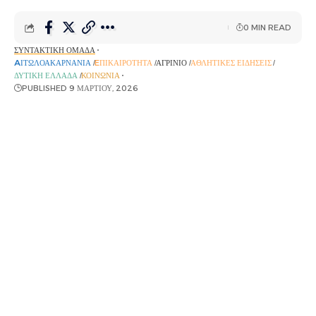
0 MIN READ
ΣΥΝΤΑΚΤΙΚΉ ΟΜΆΔΑ
AΙΤΩΛΟΑΚΑΡΝΑΝΊΑ
EΠΙΚΑΙΡΌΤΗΤΑ
ΑΓΡΊΝΙΟ
ΑΘΛΗΤΙΚΈΣ ΕΙΔΉΣΕΙΣ
ΔΥΤΙΚΉ ΕΛΛΆΔΑ
ΚΟΙΝΩΝΊΑ
PUBLISHED 9 ΜΑΡΤΊΟΥ, 2026
Η Θύρα 6 ανέβασε βίντεο στα κοινωνικά δίκτυα με τη
νύχτα να γίνεται μέρα, με τα καπνογόνα και τα