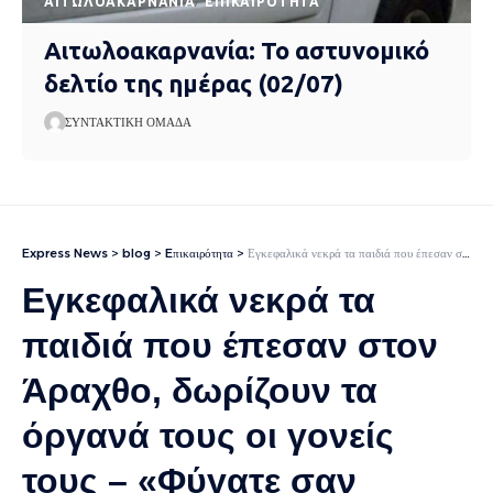
AΙΤΩΛΟΑΚΑΡΝΑΝΊΑ
EΠΙΚΑΙΡΌΤΗΤΑ
Αιτωλοακαρνανία: Το αστυνομικό
δελτίο της ημέρας (02/07)
ΣΥΝΤΑΚΤΙΚΉ ΟΜΆΔΑ
Express News
>
blog
>
Eπικαιρότητα
>
Εγκεφαλικά νεκρά τα παιδιά που έπεσαν στον Άραχθο, δωρίζουν τα όργανά τους οι γονείς τους – «Φύγατε σαν ήρωες» γράφουν οι φίλοι τους
Εγκεφαλικά νεκρά τα
παιδιά που έπεσαν στον
Άραχθο, δωρίζουν τα
όργανά τους οι γονείς
τους – «Φύγατε σαν