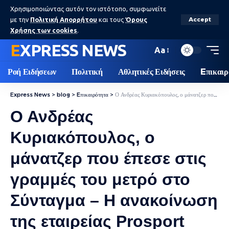
Χρησιμοποιώντας αυτόν τον ιστότοπο, συμφωνείτε
με την
Πολιτική Απορρήτου
και τους
Όρους
Accept
Χρήσης των cookies
.
EXPRESS NEWS
Aa
Ροή Ειδήσεων
Πολιτική
Αθλητικές Ειδήσεις
Eπικαιρ
Express News
>
blog
>
Eπικαιρότητα
>
Ο Ανδρέας Κυριακόπουλος, ο μάνατζερ που έπεσε στις γραμμές του μετρό στο Σύνταγμα – Η ανακοίνωση της εταιρείας Prosport
Ο Ανδρέας
Κυριακόπουλος, ο
μάνατζερ που έπεσε στις
γραμμές του μετρό στο
Σύνταγμα – Η ανακοίνωση
της εταιρείας Prosport