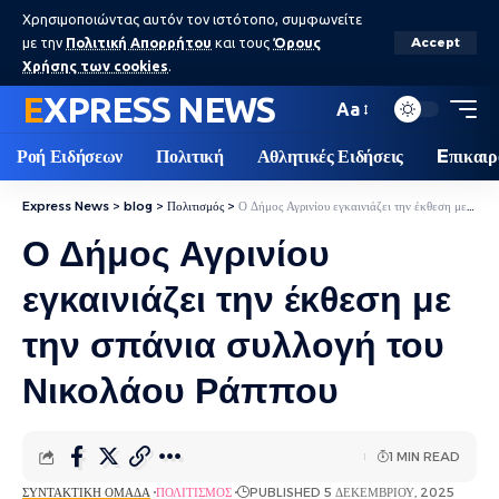
Χρησιμοποιώντας αυτόν τον ιστότοπο, συμφωνείτε
με την
Πολιτική Απορρήτου
και τους
Όρους
Accept
Χρήσης των cookies
.
EXPRESS NEWS
Aa
Ροή Ειδήσεων
Πολιτική
Αθλητικές Ειδήσεις
Eπικαιρ
Express News
>
blog
>
Πολιτισμός
>
Ο Δήμος Αγρινίου εγκαινιάζει την έκθεση με την σπάνια συλλογή του Νικολάου Ράππου
Ο Δήμος Αγρινίου
εγκαινιάζει την έκθεση με
την σπάνια συλλογή του
Νικολάου Ράππου
1 MIN READ
ΣΥΝΤΑΚΤΙΚΉ ΟΜΆΔΑ
ΠΟΛΙΤΙΣΜΌΣ
PUBLISHED 5 ΔΕΚΕΜΒΡΊΟΥ, 2025