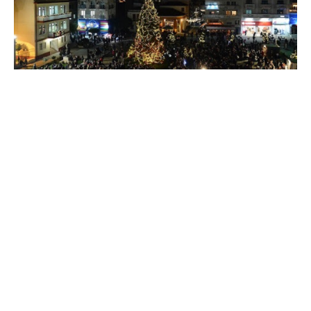
Το πρόγραμμα των εορταστικών εκδηλώσεων για
τα Χριστούγεννα έδωσε στη δημοσιότητα ο δήμος
Ι.Π. Μεσολογγίου.
Το μήνυμα του δημάρχου Μεσολογγίου Σπύρου
Διαμαντόπουλου: