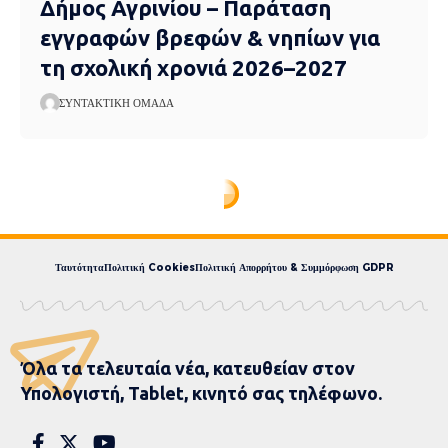
Δήμος Αγρινίου – Παράταση
εγγραφών βρεφών & νηπίων για
τη σχολική χρονιά 2026–2027
ΣΥΝΤΑΚΤΙΚΉ ΟΜΆΔΑ
Express News
>
blog
>
Eπικαιρότητα
>
Θρήνος στο Αμύνταιο: Τριών μηνών βρέφος μεταφέρθηκε νεκρό στο νοσοκομείο
Θρήνος στο Αμύνταιο:
Τριών μηνών βρέφος
μεταφέρθηκε νεκρό στο
νοσοκομείο
1 MIN READ