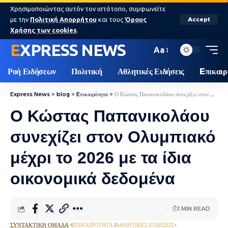
Χρησιμοποιώντας αυτόν τον ιστότοπο, συμφωνείτε
με την
Πολιτική Απορρήτου
και τους
Όρους
Accept
Χρήσης των cookies
.
EXPRESS NEWS
Aa
Ροή Ειδήσεων
Πολιτική
Αθλητικές Ειδήσεις
Eπικαιρ
Express News
>
blog
>
Eπικαιρότητα
>
Ο Κώστας Παπανικολάου συνεχίζει στον Ολυμπιακό μέχρι το 2026 με τα ίδια οικονομικά δεδομένα
Ο Κώστας Παπανικολάου
συνεχίζει στον Ολυμπιακό
μέχρι το 2026 με τα ίδια
οικονομικά δεδομένα
1 MIN READ
ΣΥΝΤΑΚΤΙΚΉ ΟΜΆΔΑ
EΠΙΚΑΙΡΌΤΗΤΑ
ΑΘΛΗΤΙΚΈΣ ΕΙΔΉΣΕΙΣ