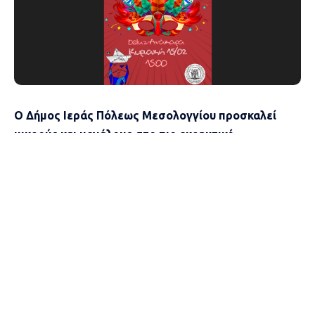
Ο Δήμος Ιεράς Πόλεως Μεσολογγίου προσκαλεί
μικρούς και μεγάλους στο πιο εκρηκτικό
αποκριάτικο γεγονός της χρονιάς! Στο πλαίσιο
του 41ου Μεσολογγίτικου Καρναβαλιού,
διοργανώνεται το εντυπωσιακό «Κόκκινος Χορός»
Street Party, μια γιορτή γεμάτη ρυθμό, χρώμα και
καρναβαλική διάθεση.
Η εκδήλωση θα πραγματοποιηθεί την
Κυριακή 15