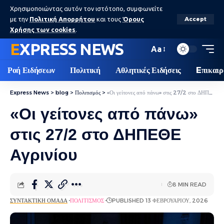
Χρησιμοποιώντας αυτόν τον ιστότοπο, συμφωνείτε
με την
Πολιτική Απορρήτου
και τους
Όρους
Accept
Χρήσης των cookies
.
EXPRESS NEWS
Aa
Ροή Ειδήσεων
Πολιτική
Αθλητικές Ειδήσεις
Eπικαιρ
Express News
>
blog
>
Πολιτισμός
>
«Οι γείτονες από πάνω» στις 27/2 στο ΔΗΠΕΘΕ Αγρινίου
«Οι γείτονες από πάνω»
στις 27/2 στο ΔΗΠΕΘΕ
Αγρινίου
8 MIN READ
ΣΥΝΤΑΚΤΙΚΉ ΟΜΆΔΑ
ΠΟΛΙΤΙΣΜΌΣ
PUBLISHED 13 ΦΕΒΡΟΥΑΡΊΟΥ, 2026