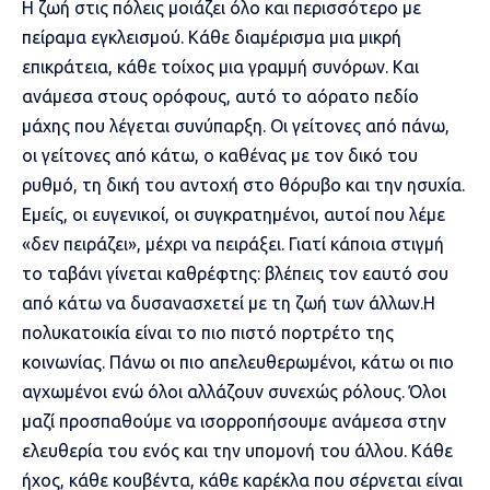
Η ζωή στις πόλεις μοιάζει όλο και περισσότερο με
πείραμα εγκλεισμού. Κάθε διαμέρισμα μια μικρή
επικράτεια, κάθε τοίχος μια γραμμή συνόρων. Και
ανάμεσα στους ορόφους, αυτό το αόρατο πεδίο
μάχης που λέγεται συνύπαρξη. Οι γείτονες από πάνω,
οι γείτονες από κάτω, ο καθένας με τον δικό του
ρυθμό, τη δική του αντοχή στο θόρυβο και την ησυχία.
Εμείς, οι ευγενικοί, οι συγκρατημένοι, αυτοί που λέμε
«δεν πειράζει», μέχρι να πειράξει. Γιατί κάποια στιγμή
το ταβάνι γίνεται καθρέφτης: βλέπεις τον εαυτό σου
από κάτω να δυσανασχετεί με τη ζωή των άλλων.Η
πολυκατοικία είναι το πιο πιστό πορτρέτο της
κοινωνίας. Πάνω οι πιο απελευθερωμένοι, κάτω οι πιο
αγχωμένοι ενώ όλοι αλλάζουν συνεχώς ρόλους. Όλοι
μαζί προσπαθούμε να ισορροπήσουμε ανάμεσα στην
ελευθερία του ενός και την υπομονή του άλλου. Κάθε
ήχος, κάθε κουβέντα, κάθε καρέκλα που σέρνεται είναι