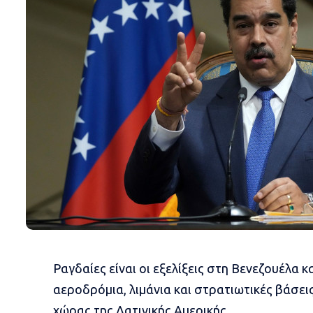
Ραγδαίες είναι οι εξελίξεις στη Βενεζουέλα
αεροδρόμια, λιμάνια και στρατιωτικές βάσει
χώρας της Λατινικής Αμερικής.