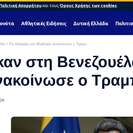
Πολιτική Απορρήτου
και τους
Όρους Χρήσης των cookies
.
γονότα
Αθλητικές Ειδήσεις
Δυτική Ελλάδα
Πολιτι
υέλα – Τη σύλληψη του Μαδούρο ανακοίνωσε ο Τραμπ
καν στη Βενεζουέ
νακοίνωσε ο Τραμ
026