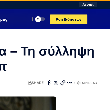
Accept
σμός
Ροή Ειδήσεων
λα – Τη σύλληψη
π
SHARE
1 MIN READ