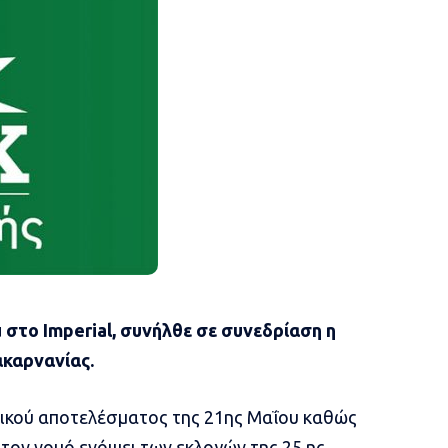
 στο Imperial, συνήλθε σε συνεδρίαση η
καρνανίας.
γικού αποτελέσματος της 21ης Μαΐου καθώς
τον νομό ενόψει των εκλογών της 25 ης