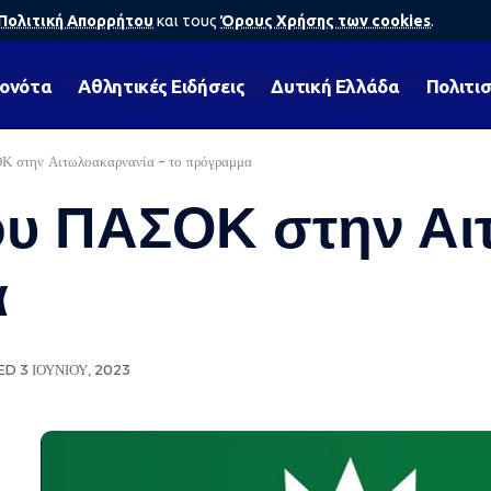
Πολιτική Απορρήτου
και τους
Όρους Χρήσης των cookies
.
γονότα
Αθλητικές Ειδήσεις
Δυτική Ελλάδα
Πολιτι
ΟΚ στην Αιτωλοακαρνανία – το πρόγραμμα
του ΠΑΣΟΚ στην Α
α
D 3 ΙΟΥΝΊΟΥ, 2023