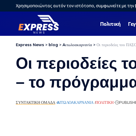
Χρησιμοποιώντας αυτόν τον ιστότοπο, συμφωνείτε με την
Πολιτική
Γε
Express News
>
blog
>
Aιτωλοακαρνανία
>
Οι περιοδείες του ΠΑΣ
Οι περιοδείες 
– το πρόγραμμ
ΣΥΝΤΑΚΤΙΚΉ ΟΜΆΔΑ
AΙΤΩΛΟΑΚΑΡΝΑΝΊΑ
ΠΟΛΙΤΙΚΉ
PUBLISHE