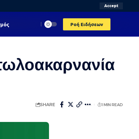
Accept
σμός
Ροή Ειδήσεων
ιτωλοακαρνανία
SHARE
1 MIN READ