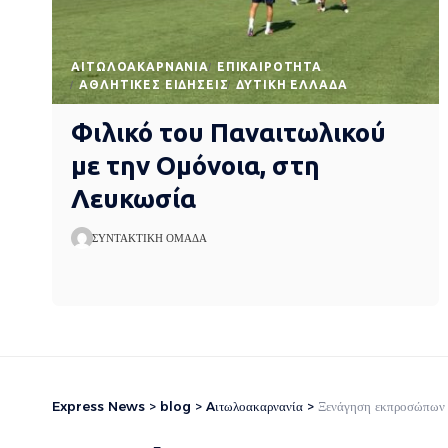
AΙΤΩΛΟΑΚΑΡΝΑΝΊΑ
EΠΙΚΑΙΡΌΤΗΤΑ
ΑΘΛΗΤΙΚΈΣ ΕΙΔΉΣΕΙΣ
ΔΥΤΙΚΉ ΕΛΛΆΔΑ
Φιλικό του Παναιτωλικού
με την Ομόνοια, στη
Λευκωσία
ΣΥΝΤΑΚΤΙΚΉ ΟΜΆΔΑ
Express News
>
blog
>
Aιτωλοακαρνανία
>
Ξενάγηση εκπροσώπων τ