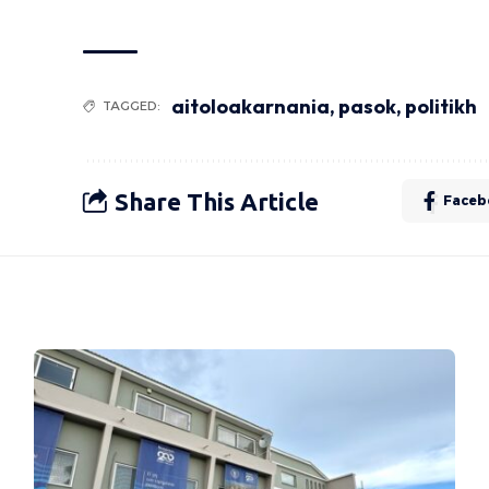
aitoloakarnania
,
pasok
,
politikh
TAGGED:
Share This Article
Faceb