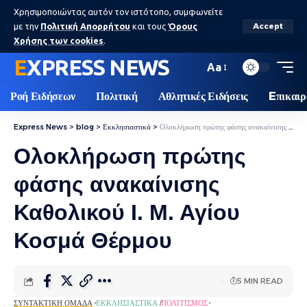
Χρησιμοποιώντας αυτόν τον ιστότοπο, συμφωνείτε
με την
Πολιτική Απορρήτου
και τους
Όρους
Accept
Χρήσης των cookies
.
EXPRESS NEWS
Aa
Ροή Ειδήσεων
Πολιτική
Αθλητικές Ειδήσεις
Eπικαιρ
Express News
>
blog
>
Εκκλησιαστικά
>
Ολοκλήρωση πρώτης φάσης ανακαίνισης Καθολικού Ι. Μ. Αγίου Κοσμά Θέρμου
Ολοκλήρωση πρώτης
φάσης ανακαίνισης
Καθολικού Ι. Μ. Αγίου
Κοσμά Θέρμου
5 MIN READ
ΣΥΝΤΑΚΤΙΚΉ ΟΜΆΔΑ
ΕΚΚΛΗΣΙΑΣΤΙΚΆ
ΠΟΛΙΤΙΣΜΌΣ