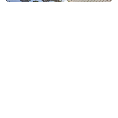
Η Ιερά Πόλις του Μεσολογγίου, με θρησκευτική
κατάνυξη και πατριωτική υπερηφάνεια τιμά εφέτος
την 198η Επέτειο της Εξόδου της Ηρωικής Φρουράς
των Ελευθέρων Πολιορκημένων.
Το πρωί του Σαββάτου του Λαζάρου. 27 Απριλίου 2024
ο Μητροπολίτης Αιτωλίας και Ακαρνανίας κ.
Δαμασκηνός τέλεσε επιμνημόσυνη Δέηση στο Μνημείο
των Φιλελλήνων, στον Κήπο των Ηρώων, παρουσία
των τοπικών αρχών. Ακολούθησε κατάθεση στεφάνων
στο Μνημείο των Φιλελλήνων, στο Μνημείο του
Ελβετού Φιλέλληνα Ιωάννη – Ιακώβου Μάγερ και στο
Μνημείο των Κυπρίων Αγωνιστών.
Στη συνέχεια, με λιτανευτική πομπή, μεταφέρθηκαν η