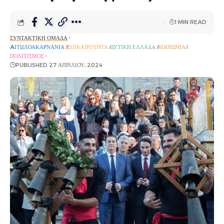
1 MIN READ
ΣΥΝΤΑΚΤΙΚΉ ΟΜΆΔΑ
AΙΤΩΛΟΑΚΑΡΝΑΝΊΑ
EΠΙΚΑΙΡΌΤΗΤΑ
ΔΥΤΙΚΉ ΕΛΛΆΔΑ
ΚΟΙΝΩΝΊΑ
ΠΟΛΙΤΙΣΜΌΣ
PUBLISHED 27 ΑΠΡΙΛΊΟΥ, 2024