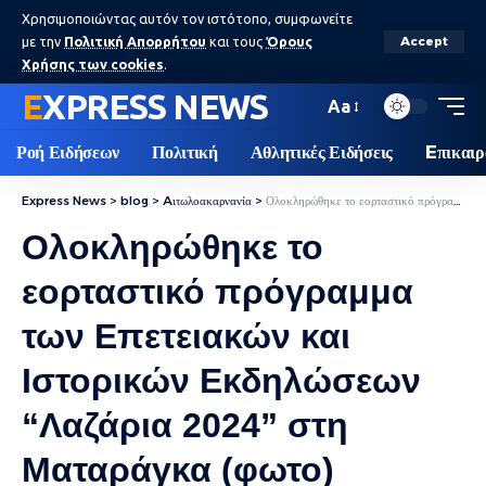
Χρησιμοποιώντας αυτόν τον ιστότοπο, συμφωνείτε
με την
Πολιτική Απορρήτου
και τους
Όρους
Accept
Χρήσης των cookies
.
EXPRESS NEWS
Aa
Ροή Ειδήσεων
Πολιτική
Αθλητικές Ειδήσεις
Eπικαιρ
Express News
>
blog
>
Aιτωλοακαρνανία
>
Ολοκληρώθηκε το εορταστικό πρόγραμμα των Επετειακών και Ιστορικών Εκδηλώσεων “Λαζάρια 2024” στη Ματαράγκα (φωτο)
Ολοκληρώθηκε το
εορταστικό πρόγραμμα
των Επετειακών και
Ιστορικών Εκδηλώσεων
“Λαζάρια 2024” στη
Ματαράγκα (φωτο)