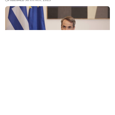
PUBLISHED 30 ΙΟΥΝΊΟΥ, 2025
Συνεδριάζει το υπουργικό συμβούλιο στον απόηχο
των παραιτήσεων 4 μελών της κυβέρνησης για το
θέμα του ΟΠΕΚΕΠΕ. Ο Κυριάκος Μητσοτάκης
αναμένεται να κάνει εκτενή αναφορά στο θέμα
αυτό στην εισήγησή του στη συνεδρίαση.