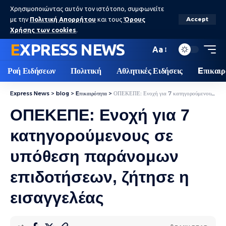
Χρησιμοποιώντας αυτόν τον ιστότοπο, συμφωνείτε
με την
Πολιτική Απορρήτου
και τους
Όρους
Accept
Χρήσης των cookies
.
EXPRESS NEWS
Aa
Ροή Ειδήσεων
Πολιτική
Αθλητικές Ειδήσεις
Eπικαιρ
Express News
>
blog
>
Eπικαιρότητα
>
ΟΠΕΚΕΠΕ: Ενοχή για 7 κατηγορούμενους σε υπόθεση παράνομων επιδοτήσεων, ζήτησε η εισαγγελέας
ΟΠΕΚΕΠΕ: Ενοχή για 7
κατηγορούμενους σε
υπόθεση παράνομων
επιδοτήσεων, ζήτησε η
εισαγγελέας