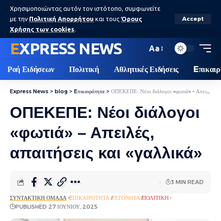
Χρησιμοποιώντας αυτόν τον ιστότοπο, συμφωνείτε
με την
Πολιτική Απορρήτου
και τους
Όρους
Accept
Χρήσης των cookies
.
EXPRESS NEWS
Aa
Ροή Ειδήσεων
Πολιτική
Αθλητικές Ειδήσεις
Eπικαιρ
Express News
>
blog
>
Eπικαιρότητα
>
ΟΠΕΚΕΠΕ: Νέοι διάλογοι «φωτιά» – Απειλές, απαιτήσεις και «γαλλικά»
ΟΠΕΚΕΠΕ: Νέοι διάλογοι
«φωτιά» – Απειλές,
απαιτήσεις και «γαλλικά»
3 MIN READ
ΣΥΝΤΑΚΤΙΚΉ ΟΜΆΔΑ
EΠΙΚΑΙΡΌΤΗΤΑ
ΓΕΓΟΝΌΤΑ
ΠΟΛΙΤΙΚΉ
PUBLISHED 27 ΙΟΥΝΊΟΥ, 2025