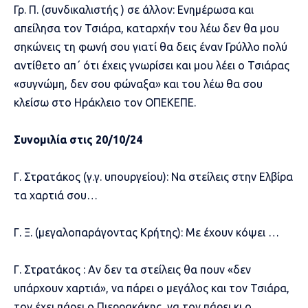
Γρ. Π. (συνδικαλιστής ) σε άλλον: Ενημέρωσα και
απείλησα τον Τσιάρα, καταρχήν του λέω δεν θα μου
σηκώνεις τη φωνή σου γιατί θα δεις έναν Γρύλλο πολύ
αντίθετο απ΄ ότι έχεις γνωρίσει και μου λέει ο Τσιάρας
«συγνώμη, δεν σου φώναξα» και του λέω θα σου
κλείσω στο Ηράκλειο τον ΟΠΕΚΕΠΕ.
Συνομιλία στις 20/10/24
Γ. Στρατάκος (γ.γ. υπουργείου): Να στείλεις στην Ελβίρα
τα χαρτιά σου…
Γ. Ξ. (μεγαλοπαράγοντας Κρήτης): Με έχουν κόψει …
Γ. Στρατάκος : Αν δεν τα στείλεις θα πουν «δεν
υπάρχουν χαρτιά», να πάρει ο μεγάλος και τον Τσιάρα,
τον έχει πάρει ο Πιερρακάκης, να τον πάρει κι ο