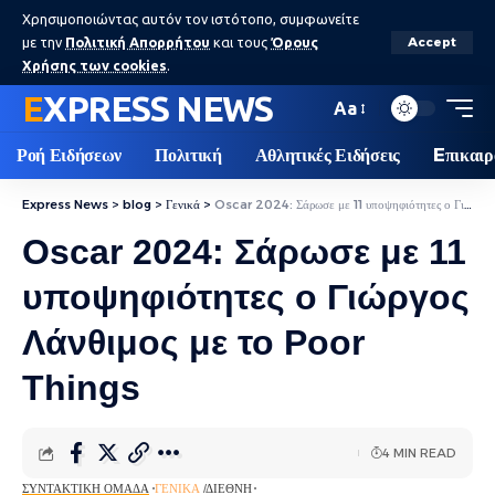
Χρησιμοποιώντας αυτόν τον ιστότοπο, συμφωνείτε
με την
Πολιτική Απορρήτου
και τους
Όρους
Accept
Χρήσης των cookies
.
EXPRESS NEWS
Aa
Ροή Ειδήσεων
Πολιτική
Αθλητικές Ειδήσεις
Eπικαιρ
Express News
>
blog
>
Γενικά
>
Oscar 2024: Σάρωσε με 11 υποψηφιότητες ο Γιώργος Λάνθιμος με το Poor Things
Oscar 2024: Σάρωσε με 11
υποψηφιότητες ο Γιώργος
Λάνθιμος με το Poor
Things
4 MIN READ
ΣΥΝΤΑΚΤΙΚΉ ΟΜΆΔΑ
ΓΕΝΙΚΆ
ΔΙΕΘΝΉ