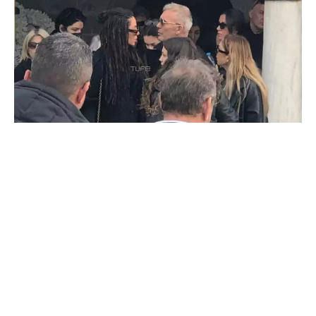
Συντετριμμένος ο Στέλιος Ρόκκος πήγε στην κηδεία
του αδερφού του Νίκου Ρόκκου που άφησε την
τελευταία πνοή του στα 50 χρόνια του, κατά τη
διάρκεια υποβρύχιου ψαρέματος, στη Λήμνο.
Ο Στέλιος Ρόκκος πήγε στην κηδεία του αδερφού του,