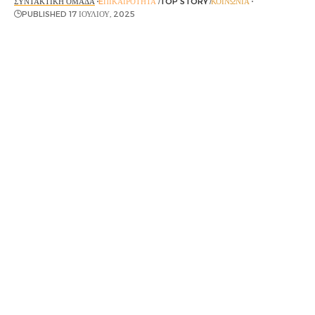
ΣΥΝΤΑΚΤΙΚΉ ΟΜΆΔΑ
EΠΙΚΑΙΡΌΤΗΤΑ
TOP STORY
ΚΟΙΝΩΝΊΑ
PUBLISHED 17 ΙΟΥΛΊΟΥ, 2025
Πρόσω ολοταχώς για ένα νέο κύμα καύσωνα φαίνεται
πως πηγαίνει όλη η Ελλάδα.
Αν και τις τελευταίες ημέρες έχουμε «λιώσει» από τη