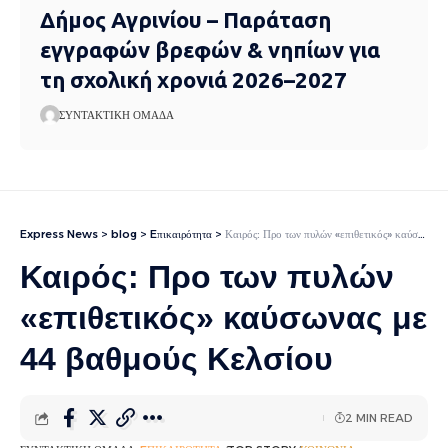
Δήμος Αγρινίου – Παράταση
εγγραφών βρεφών & νηπίων για
τη σχολική χρονιά 2026–2027
ΣΥΝΤΑΚΤΙΚΉ ΟΜΆΔΑ
Express News
>
blog
>
Eπικαιρότητα
>
Καιρός: Προ των πυλών «επιθετικός» καύσωνας με 44 βαθμούς Κελσίου
Καιρός: Προ των πυλών
«επιθετικός» καύσωνας με
44 βαθμούς Κελσίου
2 MIN READ