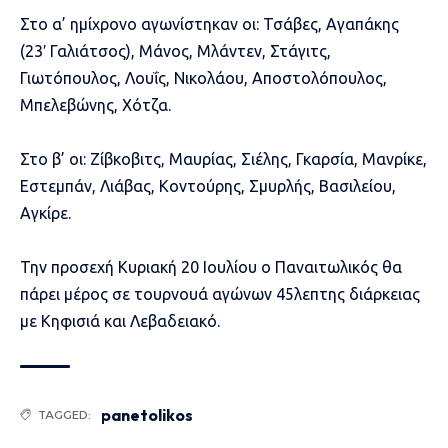
Στο α’ ημίχρονο αγωνίστηκαν οι: Τσάβες, Αγαπάκης
(23′ Γαλιάτσος), Μάνος, Μλάντεν, Στάγιτς,
Γιωτόπουλος, Λουΐς, Νικολάου, Αποστολόπουλος,
Μπελεβώνης, Χότζα.
Στο β’ οι: Ζίβκοβιτς, Μαυρίας, Σιέλης, Γκαρσία, Μανρίκε,
Εστεμπάν, Λιάβας, Κοντούρης, Σμυρλής, Βασιλείου,
Αγκίρε.
Την προσεχή Κυριακή 20 Ιουλίου ο Παναιτωλικός θα
πάρει μέρος σε τουρνουά αγώνων 45λεπτης διάρκειας
με Κηφισιά και Λεβαδειακό.
panetolikos
TAGGED: