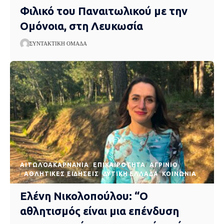
Φιλικό του Παναιτωλικού με την
Ομόνοια, στη Λευκωσία
ΣΥΝΤΑΚΤΙΚΉ ΟΜΆΔΑ
AΙΤΩΛΟΑΚΑΡΝΑΝΊΑ
EΠΙΚΑΙΡΌΤΗΤΑ
ΑΓΡΊΝΙΟ
ΑΘΛΗΤΙΚΈΣ ΕΙΔΉΣΕΙΣ
ΔΥΤΙΚΉ ΕΛΛΆΔΑ
ΚΟΙΝΩΝΊΑ
Ελένη Νικολοπούλου: “Ο
αθλητισμός είναι μια επένδυση