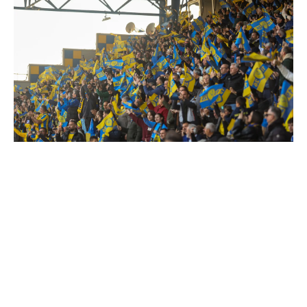
Το Σάββατο 4 Απριλίου ο Παναιτωλικός δίνει τον
πρώτο αγώνα Stoiximan Super League Playouts με
αντίπαλο τον Ατρόμητο (ώρα έναρξης 8.00 μ.μ.) και
καλεί ξανά όλους τους φίλους του στο γήπεδο να τον
ενισχύσουν να φτάσει στη νίκη, δημιουργώντας την
όμορφη ατμόσφαιρα που υπήρχε στους
προηγούμενους αγώνες.