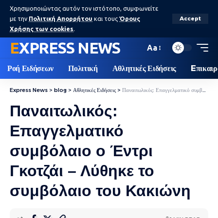
Χρησιμοποιώντας αυτόν τον ιστότοπο, συμφωνείτε
με την
Πολιτική Απορρήτου
και τους
Όρους
Accept
Χρήσης των cookies
.
EXPRESS NEWS
Aa
Ροή Ειδήσεων
Πολιτική
Αθλητικές Ειδήσεις
Eπικαιρ
Express News
>
blog
>
Αθλητικές Ειδήσεις
>
Παναιτωλικός: Επαγγελματικό συμβόλαιο ο Έντρι Γκοτζάι – Λύθηκε το συμβόλαιο του Κακιώνη
Παναιτωλικός:
Επαγγελματικό
συμβόλαιο ο Έντρι
Γκοτζάι – Λύθηκε το
συμβόλαιο του Κακιώνη