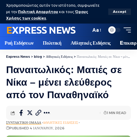
Χρησιμοποιώντας αυτόν τον ιστότοπο, συμφωνείτε
με την
Πολιτική Απορρήτου
και τους
Όρους
Accept
Χρήσης των cookies
.
EXPRESS NEWS
Aa
Ροή Ειδήσεων
Πολιτική
Αθλητικές Ειδήσεις
Eπικαιρ
Express News
>
blog
>
Αθλητικές Ειδήσεις
>
Παναιτωλικός: Ματιές σε Νίκα – μένει ελεύθερος από τον Παναθηναϊκό
Παναιτωλικός: Ματιές σε
Νίκα – μένει ελεύθερος
από τον Παναθηναϊκό
1 MIN READ
ΣΥΝΤΑΚΤΙΚΉ ΟΜΆΔΑ
ΑΘΛΗΤΙΚΈΣ ΕΙΔΉΣΕΙΣ
PUBLISHED 4 ΙΑΝΟΥΑΡΊΟΥ, 2026