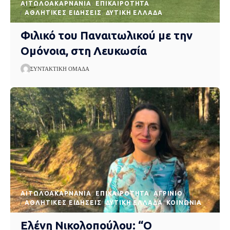
AΙΤΩΛΟΑΚΑΡΝΑΝΊΑ
EΠΙΚΑΙΡΌΤΗΤΑ
ΑΘΛΗΤΙΚΈΣ ΕΙΔΉΣΕΙΣ
ΔΥΤΙΚΉ ΕΛΛΆΔΑ
Φιλικό του Παναιτωλικού με την
Ομόνοια, στη Λευκωσία
ΣΥΝΤΑΚΤΙΚΉ ΟΜΆΔΑ
AΙΤΩΛΟΑΚΑΡΝΑΝΊΑ
EΠΙΚΑΙΡΌΤΗΤΑ
ΑΓΡΊΝΙΟ
ΑΘΛΗΤΙΚΈΣ ΕΙΔΉΣΕΙΣ
ΔΥΤΙΚΉ ΕΛΛΆΔΑ
ΚΟΙΝΩΝΊΑ
Ελένη Νικολοπούλου: “Ο