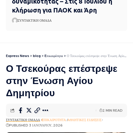
δυναμικότητας – Στις 8 Ιουλίου η
κλήρωση για ΠΑΟΚ και Άρη
ΣΥΝΤΑΚΤΙΚΉ ΟΜΆΔΑ
Express News
>
blog
>
Eπικαιρότητα
>
Ο Τσεκούρας επέστρεψε στην Ένωση Αγίου Δημητρίου
Ο Τσεκούρας επέστρεψε
στην Ένωση Αγίου
Δημητρίου
2 MIN READ
ΣΥΝΤΑΚΤΙΚΉ ΟΜΆΔΑ
EΠΙΚΑΙΡΌΤΗΤΑ
ΑΘΛΗΤΙΚΈΣ ΕΙΔΉΣΕΙΣ
PUBLISHED 3 ΙΑΝΟΥΑΡΊΟΥ, 2026