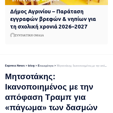
ΔΥΤΙΚΉ ΕΛΛΆΔΑ
ΚΟΙΝΩΝΊΑ
Δήμος Αγρινίου – Παράταση
εγγραφών βρεφών & νηπίων για
τη σχολική χρονιά 2026–2027
ΣΥΝΤΑΚΤΙΚΉ ΟΜΆΔΑ
Express News
>
blog
>
Eπικαιρότητα
>
Μητσοτάκης: Ικανοποιημένος με την απόφαση Τραμπ για «πάγωμα» των δασμών και νέο μήνυμα για win-win εμπορική συμφωνία
Μητσοτάκης:
Ικανοποιημένος με την
απόφαση Τραμπ για
«πάγωμα» των δασμών