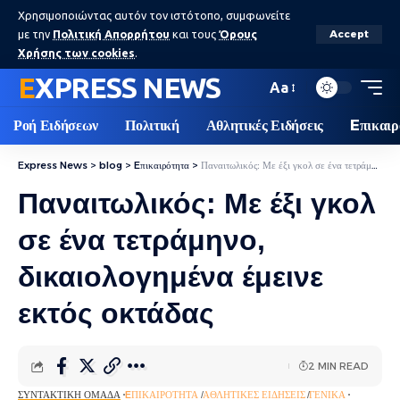
Χρησιμοποιώντας αυτόν τον ιστότοπο, συμφωνείτε
με την
Πολιτική Απορρήτου
και τους
Όρους
Accept
Χρήσης των cookies
.
EXPRESS NEWS
Aa
Ροή Ειδήσεων
Πολιτική
Αθλητικές Ειδήσεις
Eπικαιρ
Express News
>
blog
>
Eπικαιρότητα
>
Παναιτωλικός: Με έξι γκολ σε ένα τετράμηνο, δικαιολογημένα έμεινε εκτός οκτάδας
Παναιτωλικός: Με έξι γκολ
σε ένα τετράμηνο,
δικαιολογημένα έμεινε
εκτός οκτάδας
2 MIN READ
ΣΥΝΤΑΚΤΙΚΉ ΟΜΆΔΑ
EΠΙΚΑΙΡΌΤΗΤΑ
ΑΘΛΗΤΙΚΈΣ ΕΙΔΉΣΕΙΣ
ΓΕΝΙΚΆ