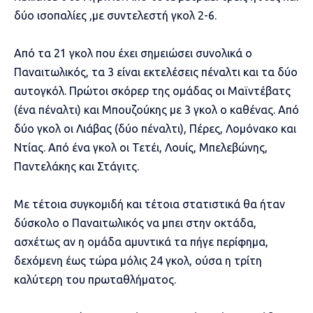
δύο ισοπαλίες ,με συντελεστή γκολ 2-6.
Από τα 21 γκολ που έχει σημειώσει συνολικά ο
Παναιτωλικός, τα 3 είναι εκτελέσεις πέναλτι και τα δύο
αυτογκόλ. Πρώτοι σκόρερ της ομάδας οι Μαϊντέβατς
(ένα πέναλτι) και Μπουζούκης με 3 γκολ ο καθένας. Από
δύο γκολ οι Λιάβας (δύο πέναλτι), Πέρες, Λομόνακο και
Ντίας. Από ένα γκολ οι Τετέι, Λουίς, Μπελεβώνης,
Παντελάκης και Στάγιτς.
Με τέτοια συγκομιδή και τέτοια στατιστικά θα ήταν
δύσκολο ο Παναιτωλικός να μπει στην οκτάδα,
ασχέτως αν η ομάδα αμυντικά τα πήγε περίφημα,
δεχόμενη έως τώρα μόλις 24 γκολ, ούσα η τρίτη
καλύτερη του πρωταθλήματος.