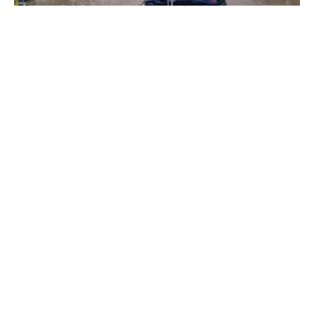
Τα «δόντια» της μας δείχνει από το απόγευμα της
Δευτέρας (31.03.2025) η νέα κακοκαιρία που πλήττει τη
χώρα μας και η οποία βούλιαξε τα νησιά των
Κυκλάδων μέσα σε 4 ώρες.
Οι εικόνες που έρχονται στο «φως» από τις Κυκλάδες
και συγκεκριμένα από την Πάρο και τη Μύκονο,
προκαλούν τρόμο καθώς
κάτοικοι είδαν τις
περιουσίες τους να γίνονται έρμαιο της κακοκαιρίας
που έφερε σφοδρές βροχοπτώσεις, δυνατές