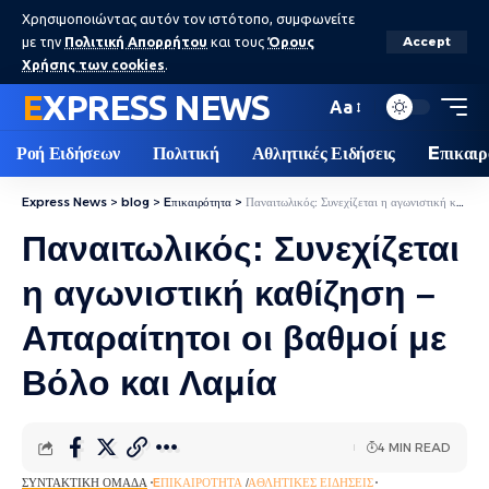
Χρησιμοποιώντας αυτόν τον ιστότοπο, συμφωνείτε
με την
Πολιτική Απορρήτου
και τους
Όρους
Accept
Χρήσης των cookies
.
EXPRESS NEWS
Aa
Ροή Ειδήσεων
Πολιτική
Αθλητικές Ειδήσεις
Eπικαιρ
Express News
>
blog
>
Eπικαιρότητα
>
Παναιτωλικός: Συνεχίζεται η αγωνιστική καθίζηση – Απαραίτητοι οι βαθμοί με Βόλο και Λαμία
Παναιτωλικός: Συνεχίζεται
η αγωνιστική καθίζηση –
Απαραίτητοι οι βαθμοί με
Βόλο και Λαμία
4 MIN READ
ΣΥΝΤΑΚΤΙΚΉ ΟΜΆΔΑ
EΠΙΚΑΙΡΌΤΗΤΑ
ΑΘΛΗΤΙΚΈΣ ΕΙΔΉΣΕΙΣ