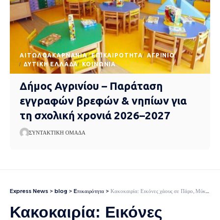
AΙΤΩΛΟΑΚΑΡΝΑΝΊΑ
EΠΙΚΑΙΡΌΤΗΤΑ
ΑΓΡΊΝΙΟ
ΔΥΤΙΚΉ ΕΛΛΆΔΑ
ΚΟΙΝΩΝΊΑ
Δήμος Αγρινίου – Παράταση
εγγραφών βρεφών & νηπίων για
τη σχολική χρονιά 2026–2027
ΣΥΝΤΑΚΤΙΚΉ ΟΜΆΔΑ
Express News
>
blog
>
Eπικαιρότητα
>
Κακοκαιρία: Εικόνες χάους σε Πάρο, Μύκονο, Σύρο και Χίο – Τεράστιες καταστροφές στους δρόμους, μέσα στις λάσπες σπίτια και επιχειρήσεις
Κακοκαιρία: Εικόνες