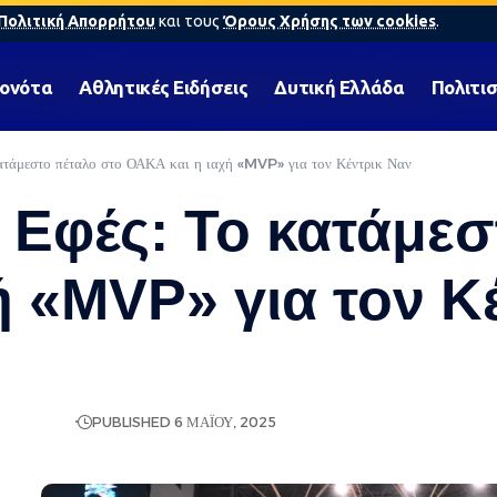
Πολιτική Απορρήτου
και τους
Όρους Χρήσης των cookies
.
γονότα
Αθλητικές Ειδήσεις
Δυτική Ελλάδα
Πολιτι
ατάμεστο πέταλο στο ΟΑΚΑ και η ιαχή «MVP» για τον Κέντρικ Ναν
 Εφές: Το κατάμεσ
ή «MVP» για τον Κ
 ΕΙΔΉΣΕΩΝ
PUBLISHED 6 ΜΑΪ́ΟΥ, 2025