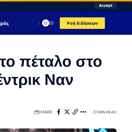
Accept
σμός
Ροή Ειδήσεων
το πέταλο στο
έντρικ Ναν
SHARE
1 MIN READ