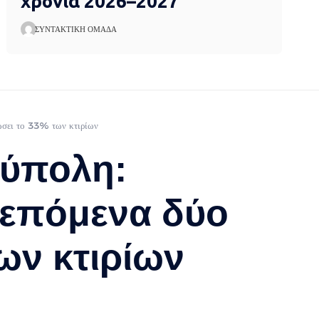
χρονιά 2026–2027
ΣΥΝΤΑΚΤΙΚΉ ΟΜΆΔΑ
δώσει το 33% των κτιρίων
ούπολη:
α επόμενα δύο
ων κτιρίων