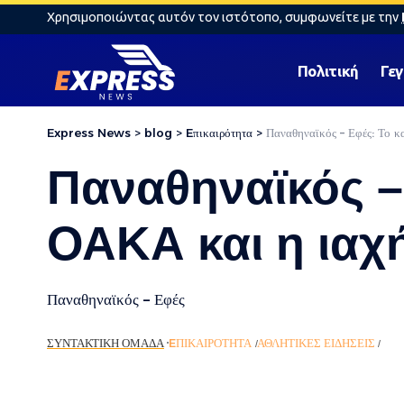
Χρησιμοποιώντας αυτόν τον ιστότοπο, συμφωνείτε με την
Πολιτική
Γε
Express News
>
blog
>
Eπικαιρότητα
>
Παναθηναϊκός – Εφές: Το κ
Παναθηναϊκός –
ΟΑΚΑ και η ιαχ
Παναθηναϊκός – Εφές
ΣΥΝΤΑΚΤΙΚΉ ΟΜΆΔΑ
EΠΙΚΑΙΡΌΤΗΤΑ
ΑΘΛΗΤΙΚΈΣ ΕΙΔΉΣΕΙΣ
ΡΟΉ