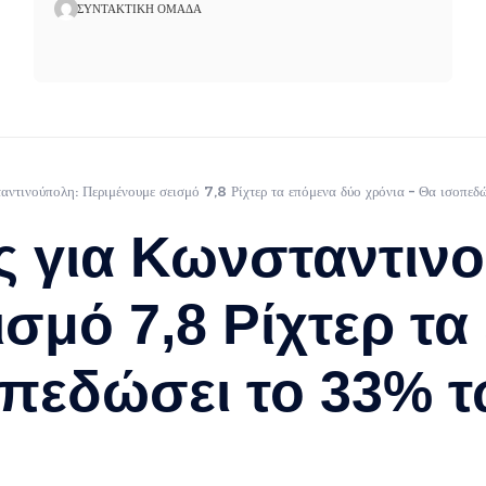
ΣΥΝΤΑΚΤΙΚΉ ΟΜΆΔΑ
αντινούπολη: Περιμένουμε σεισμό 7,8 Ρίχτερ τα επόμενα δύο χρόνια – Θα ισοπε
ς για Κωνσταντιν
ισμό 7,8 Ρίχτερ τ
οπεδώσει το 33% τ