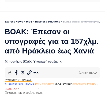
Express News
>
blog
>
Business Solutions
>
ΒΟΑΚ: Έπεσαν οι υπογραφές για τα 157χλμ. από Ηράκλειο έως Χανιά
ΒΟΑΚ: Έπεσαν οι
υπογραφές για τα 157χλμ.
από Ηράκλειο έως Χανιά
Μητσοτάκης ΒΟΑΚ: Υπογραφή σύμβασης
7 MIN READ
ΣΥΝΤΑΚΤΙΚΉ ΟΜΆΔΑ
BUSINESS SOLUTIONS
EΠΙΚΑΙΡΌΤΗΤΑ
TOP STORY
ΓΕΓΟΝΌΤΑ
ΓΕΝΙΚΆ
ΠΟΛΙΤΙΚΉ
ΡΟΉ ΕΙΔΉΣΕΩΝ
PUBLISHED 9 ΜΑΪ́ΟΥ, 2025