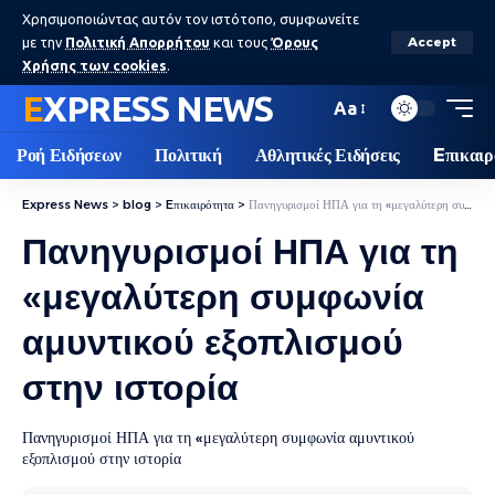
Χρησιμοποιώντας αυτόν τον ιστότοπο, συμφωνείτε
με την
Πολιτική Απορρήτου
και τους
Όρους
Accept
Χρήσης των cookies
.
EXPRESS NEWS
Aa
Ροή Ειδήσεων
Πολιτική
Αθλητικές Ειδήσεις
Eπικαιρ
Express News
>
blog
>
Eπικαιρότητα
>
Πανηγυρισμοί ΗΠΑ για τη «μεγαλύτερη συμφωνία αμυντικού εξοπλισμού στην ιστορία
Πανηγυρισμοί ΗΠΑ για τη
«μεγαλύτερη συμφωνία
αμυντικού εξοπλισμού
στην ιστορία
Πανηγυρισμοί ΗΠΑ για τη «μεγαλύτερη συμφωνία αμυντικού
εξοπλισμού στην ιστορία