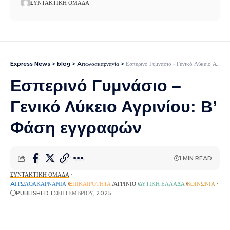
ΣΥΝΤΑΚΤΙΚΉ ΟΜΆΔΑ
Express News
>
blog
>
Aιτωλοακαρνανία
>
Εσπερινό Γυμνάσιο – Γενικό Λύκειο Αγρινίου: Β’ Φάση εγγραφών
Εσπερινό Γυμνάσιο –
Γενικό Λύκειο Αγρινίου: Β’
Φάση εγγραφών
1 MIN READ
ΣΥΝΤΑΚΤΙΚΉ ΟΜΆΔΑ
AΙΤΩΛΟΑΚΑΡΝΑΝΊΑ
EΠΙΚΑΙΡΌΤΗΤΑ
ΑΓΡΊΝΙΟ
ΔΥΤΙΚΉ ΕΛΛΆΔΑ
ΚΟΙΝΩΝΊΑ
PUBLISHED 1 ΣΕΠΤΕΜΒΡΊΟΥ, 2025