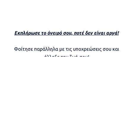
Εκπλήρωσε το όνειρό σου, ποτέ δεν είναι αργά!
Φοίτησε παράλληλα με τις υποχρεώσεις σου και
άλλαξε την ζωή σου!
Από τις
01-09-2025
έως τις
04-09-2025
οι μαθητές
έχουν τη δυνατότητα να εγγραφούν στο
ΕΣΠΕΡΙΝΟ ΓΥΜΝΑΣΙΟ – ΓΕΝΙΚΟ ΛΥΚΕΙΟ ΑΓΡΙΝΙΟΥ για
την τρέχουσα σχολική χρονιά 2025-2026.
Η αίτηση εγγραφής, ανανέωσης εγγραφής ή
μετεγγραφής των μαθητών/τριών στην Α’, Β’ και Γ’
τάξη του
ΕΣΠΕΡΙΝΟΥ ΓΕΝΙΚΟΥ ΛΥΚΕΙΟΥ
μπορεί να