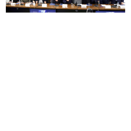
Έντονες αντιδράσεις προκαλεί στους κόλπους της
αυτοδιοίκησης ο νέος Κώδικας ο οποίος
αναδιαμορφώνει τη διοικητική οργάνωση των
Περιφερειών, με τους περιφερειάρχες να κάνουν λόγο
για σημαντική περιστολή της αυτοτέλειας του
δεύτερου βαθμού αυτοδιοίκησης.
Σύμφωνα με πληροφορίες του
Airetos
, το κλίμα είναι
εξαιρετικά βαρύ, καθώς οι αλλαγές δεν περιορίζονται
μόνο στη μείωση του αριθμού των ειδικών
συνεργατών και των μετακλητών υπαλλήλων, αλλά