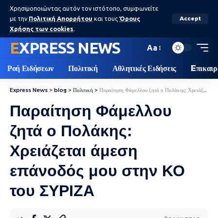
Χρησιμοποιώντας αυτόν τον ιστότοπο, συμφωνείτε
με την
Πολιτική Απορρήτου
και τους
Όρους
Accept
Χρήσης των cookies
.
EXPRESS NEWS
Aa
Ροή Ειδήσεων
Πολιτική
Αθλητικές Ειδήσεις
Eπικαιρ
Express News
>
blog
>
Πολιτική
>
Παραίτηση Φάμελλου ζητά ο Πολάκης: Χρειάζεται άμεση επάνοδός μου στην ΚΟ του ΣΥΡΙΖΑ
Παραίτηση Φάμελλου
ζητά ο Πολάκης:
Χρειάζεται άμεση
επάνοδός μου στην ΚΟ
του ΣΥΡΙΖΑ