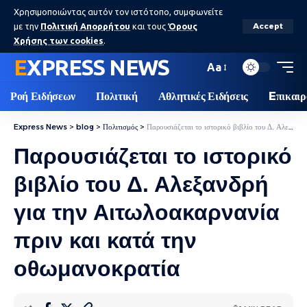
Χρησιμοποιώντας αυτόν τον ιστότοπο, συμφωνείτε
με την
Πολιτική Απορρήτου
και τους
Όρους
Accept
Χρήσης των cookies
.
EXPRESS NEWS
Aa
Ροή Ειδήσεων
Πολιτική
Αθλητικές Ειδήσεις
Eπικαιρ
Express News
>
blog
>
Πολιτισμός
>
Παρουσιάζεται το ιστορικό βιβλίο του Δ. Αλεξανδρή για την Αιτωλοακαρνανία πριν και κατά την οθωμανοκρατία
Παρουσιάζεται το ιστορικό
βιβλίο του Δ. Αλεξανδρή
για την Αιτωλοακαρνανία
πριν και κατά την
οθωμανοκρατία