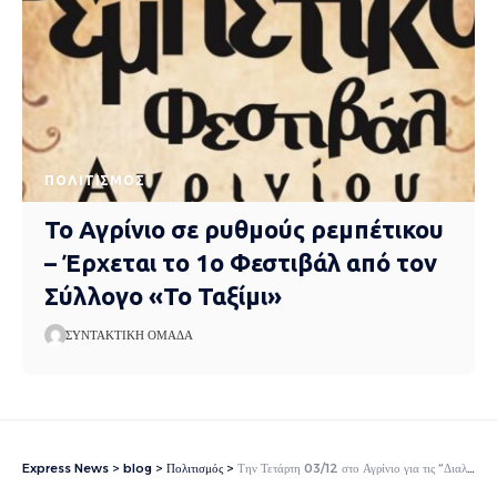
ΠΟΛΙΤΙΣΜΌΣ
Το Αγρίνιο σε ρυθμούς ρεμπέτικου
– Έρχεται το 1ο Φεστιβάλ από τον
Σύλλογο «Το Ταξίμι»
ΣΥΝΤΑΚΤΙΚΉ ΟΜΆΔΑ
Express News
>
blog
>
Πολιτισμός
>
Την Τετάρτη 03/12 στο Αγρίνιο για τις “Διαλέξεις με θέα 2”, η Ελευθερία Αρβανιτάκη