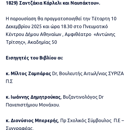
1829) Σαντζάκια Κάρλελι και Ναυπάκτου».
Η παρουσίαση θα πραγματοποιηθεί την Τέταρτη 10
Δεκεμβρίου 2025 και ώρα 18.30 στο Πνευματικό
Κέντρου Δήμου Αθηναίων , Αμφιθέατρο «Αντώνης
Τρίτσης», Ακαδημίας 50
Εισηγητές του Βιβλίου οι:
κ. Μίλτος Ζαμπάρας
Dr, Βουλευτής Αιτωλ/νιας ΣΥΡΙΖΑ
Π.Σ
κ. Ιωάννης Δημητρούκας
, Βυζαντινολόγος Dr
Πανεπιστήμιου Μονάχου.
κ. Διονύσιος Μπερερής
, Πρ Σχολικός Σύμβουλος Π.Ε –
Συγγραφέας.