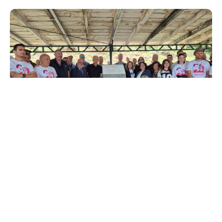
Οι αγώνες Αλεξίπτωτου Πλαγιάς επέστρεψαν στον
Εμπεσό μετά από έξι χρόνια – Αποκάλυψη γλυπτού
στο όρος Καλάνα και ονοματοδοσία της πίστας
απογείωσης προς τιμήν του αεραθλητή και