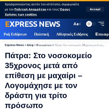
Χρησιμοποιώντας αυτόν τον ιστότοπο, συμφωνείτε
με την
Πολιτική Απορρήτου
και τους
Όρους
Accept
Χρήσης των cookies
.
EXPRESS NEWS
Aa
Ροή Ειδήσεων
Πολιτική
Αθλητικές Ειδήσεις
Eπικαιρ
Express News
>
blog
>
Eπικαιρότητα
>
Πάτρα: Στο νοσοκομείο 35χρονος μετά από επίθεση με μαχαίρι – Λογομάχησε με τον δράστη για τρίτο πρόσωπο
Πάτρα: Στο νοσοκομείο
35χρονος μετά από
επίθεση με μαχαίρι –
Λογομάχησε με τον
δράστη για τρίτο
πρόσωπο