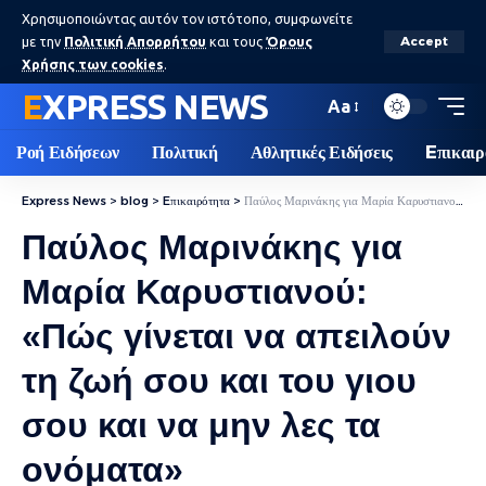
Χρησιμοποιώντας αυτόν τον ιστότοπο, συμφωνείτε
με την
Πολιτική Απορρήτου
και τους
Όρους
Accept
Χρήσης των cookies
.
EXPRESS NEWS
Aa
Ροή Ειδήσεων
Πολιτική
Αθλητικές Ειδήσεις
Eπικαιρ
Express News
>
blog
>
Eπικαιρότητα
>
Παύλος Μαρινάκης για Μαρία Καρυστιανού: «Πώς γίνεται να απειλούν τη ζωή σου και του γιου σου και να μην λες τα ονόματα»
Παύλος Μαρινάκης για
Μαρία Καρυστιανού:
«Πώς γίνεται να απειλούν
τη ζωή σου και του γιου
σου και να μην λες τα
ονόματα»