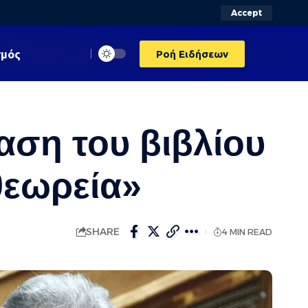
Accept
σμός
Ροή Ειδήσεων
αση του βιβλίου
θεωρεία»
SHARE
4 MIN READ