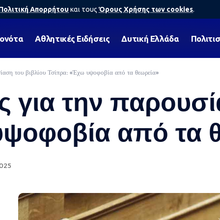
Πολιτική Απορρήτου
και τους
Όρους Χρήσης των cookies
.
γονότα
Αθλητικές Ειδήσεις
Δυτική Ελλάδα
Πολιτι
ίαση του βιβλίου Τσίπρα: «Έχω υψοφοβία από τα θεωρεία»
 για την παρουσί
υψοφοβία από τα 
2025