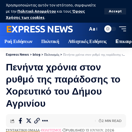
Χρησιμοποιώντας αυτόν τον ιστότοπο, συμφωνείτε
με την
Πολιτική Απορρήτου
και τους
Όρους
Accept
Χρήσης των cookies
.
EXPRESS NEWS
Aa
Ροή Ειδήσεων
Πολιτική
Αθλητικές Ειδήσεις
Eπικαιρ
Express News
>
blog
>
Πολιτισμός
>
Πενήντα χρόνια στον ρυθμό της παράδοσης το Χορευτικό του Δήμου Αγρινίου
Πενήντα χρόνια στον
ρυθμό της παράδοσης το
Χορευτικό του Δήμου
Αγρινίου
2 MIN READ
ΣΥΝΤΑΚΤΙΚΉ ΟΜΆΔΑ
ΠΟΛΙΤΙΣΜΌΣ
PUBLISHED 13 ΙΟΥΝΊΟΥ, 2026