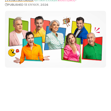
ΣΥΝΤΑΚΤΙΚΉ ΟΜΆΔΑ
ΔΥΤΙΚΉ ΕΛΛΆΔΑ
ΠΟΛΙΤΙΣΜΌΣ
PUBLISHED 13 ΙΟΥΝΊΟΥ, 2026
Η παράσταση «Όχι άλλο κάρβουνο»
των Μιχάλη
Ρέππα & Θανάση Παπαθανασίου περιοδεύει σε όλη
την Ελλάδα και θα κάνει «στάση» στο Κηποθέατρο
Αγρινίου την Κυριακή 12 Ιουλίου στις 21:15.