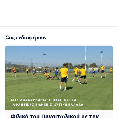
Σας ενδιαφέρουν
AΙΤΩΛΟΑΚΑΡΝΑΝΊΑ
EΠΙΚΑΙΡΌΤΗΤΑ
ΑΘΛΗΤΙΚΈΣ ΕΙΔΉΣΕΙΣ
ΔΥΤΙΚΉ ΕΛΛΆΔΑ
Φιλικό του Παναιτωλικού με την