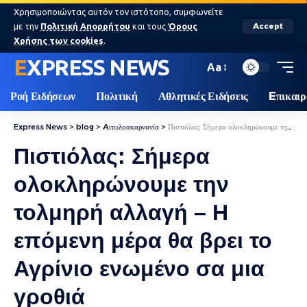
Χρησιμοποιώντας αυτόν τον ιστότοπο, συμφωνείτε
με την
Πολιτική Απορρήτου
και τους
Όρους
Accept
Χρήσης των cookies
.
EXPRESS NEWS
Aa
Ροή Ειδήσεων
Πολιτική
Αθλητικές Ειδήσεις
Eπικαιρ
Express News
>
blog
>
Aιτωλοακαρνανία
>
Πιστιόλας: Σήμερα ολοκληρώνουμε την τολμηρή αλλαγή – Η επόμενη μέρα θα βρει το Αγρίνιο ενωμένο σα μια γροθιά
Πιστιόλας: Σήμερα
ολοκληρώνουμε την
τολμηρή αλλαγή – Η
επόμενη μέρα θα βρει το
Αγρίνιο ενωμένο σα μια
γροθιά