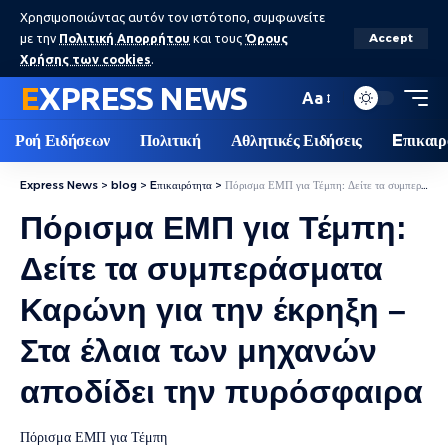
Χρησιμοποιώντας αυτόν τον ιστότοπο, συμφωνείτε
με την
Πολιτική Απορρήτου
και τους
Όρους
Accept
Χρήσης των cookies
.
EXPRESS NEWS
Aa
Ροή Ειδήσεων
Πολιτική
Αθλητικές Ειδήσεις
Eπικαιρ
Express News
>
blog
>
Eπικαιρότητα
>
Πόρισμα ΕΜΠ για Τέμπη: Δείτε τα συμπεράσματα Καρώνη για την έκρηξη – Στα έλαια των μηχανών αποδίδει την πυρόσφαιρα
Πόρισμα ΕΜΠ για Τέμπη:
Δείτε τα συμπεράσματα
Καρώνη για την έκρηξη –
Στα έλαια των μηχανών
αποδίδει την πυρόσφαιρα
Πόρισμα ΕΜΠ για Τέμπη