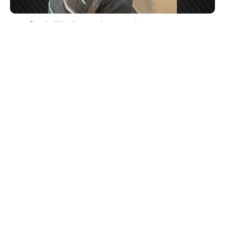
Σε επτά συλλήψειςέχει προχωρήσει η αστυνομία
Συνελήφθη και φοιτήτρια του
τμήματος Τουρκικών και Ασιατικών
Σπουδών που κατηγορείται ότι
υπέθαλψε τους κουκουλοφόρους –
Γνωστοί στις Αρχές από άλλες
επιθέσεις οι περισσότεροι εκ των
συλληφθέντων
Σε επτά συλλήψειςέχει προχωρήσει η αστυνομία για
την υπόθεση
της εισβολής στη Νομική Σχολή
, στη
διάρκεια εκδήλωσης στις 30 Απριλίου. Τα επτά άτομα
έχουν ταυτοποιηθεί και κατηγορούνται ότι εισέβαλαν
στην εκδήλωση στη Σχολή και χτύπησαν έναν