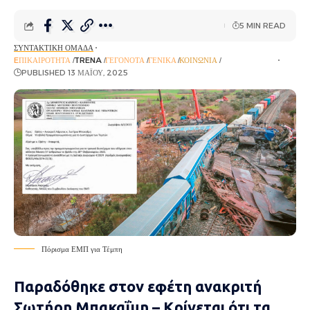
5 MIN READ
ΣΥΝΤΑΚΤΙΚΉ ΟΜΆΔΑ
EΠΙΚΑΙΡΌΤΗΤΑ
TRENA
ΓΕΓΟΝΌΤΑ
ΓΕΝΙΚΆ
ΚΟΙΝΩΝΊΑ
ΡΟΉ ΕΙΔΉΣΕΩΝ
PUBLISHED 13 ΜΑΪ́ΟΥ, 2025
Πόρισμα ΕΜΠ για Τέμπη
Παραδόθηκε στον εφέτη ανακριτή
Σωτήρη Μπακαΐμη – Κρίνεται ότι τα