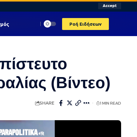
Accept
σμός
Ροή Ειδήσεων
απίστευτο
αλίας (Βίντεο)
SHARE
1 MIN READ