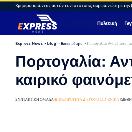
Χρησιμοποιώντας αυτόν τον ιστότοπο, συμφωνείτε με την
Πολιτική
Γε
Express News
>
blog
>
Eπικαιρότητα
>
Πορτογαλία: Αντιμέτωποι με
Πορτογαλία: Αν
καιρικό φαινόμε
ΣΥΝΤΑΚΤΙΚΉ ΟΜΆΔΑ
EΠΙΚΑΙΡΌΤΗΤΑ
ΓΕΓΟΝΌΤΑ
ΓΕΝΙΚΆ
ΔΙΕΘ