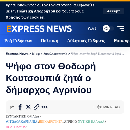
Χρησιμοποιώντας αυτόν τον ιστότοπο, συμφωνείτε
με την
Πολιτική Απορρήτου
και τους
Όρους
Accept
Χρήσης των cookies
.
EXPRESS NEWS
Aa
Ροή Ειδήσεων
Πολιτική
Αθλητικές Ειδήσεις
Eπικαιρ
Express News
>
blog
>
Aιτωλοακαρνανία
>
Ψήφο στον Θοδωρή Κουτσουπιά ζητά ο δήμαρχος Αγρινίου
Ψήφο στον Θοδωρή
Κουτσουπιά ζητά ο
δήμαρχος Αγρινίου
0 MIN READ
ΣΥΝΤΑΚΤΙΚΉ ΟΜΆΔΑ
AΙΤΩΛΟΑΚΑΡΝΑΝΊΑ
EΠΙΚΑΙΡΌΤΗΤΑ
ΑΓΡΊΝΙΟ
ΔΥΤΙΚΉ ΕΛΛΆΔΑ
ΠΟΛΙΤΙΣΜΌΣ