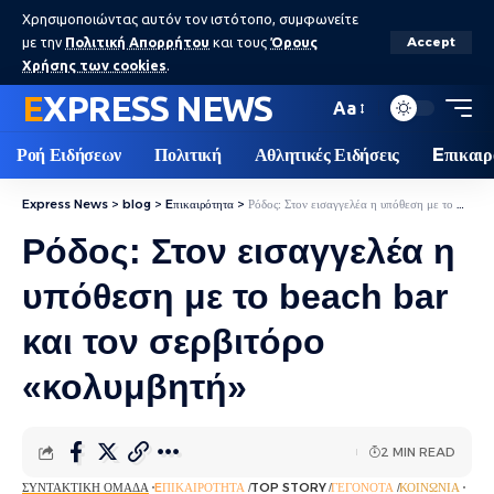
Χρησιμοποιώντας αυτόν τον ιστότοπο, συμφωνείτε
με την
Πολιτική Απορρήτου
και τους
Όρους
Accept
Χρήσης των cookies
.
EXPRESS NEWS
Aa
Ροή Ειδήσεων
Πολιτική
Αθλητικές Ειδήσεις
Eπικαιρ
Express News
>
blog
>
Eπικαιρότητα
>
Ρόδος: Στον εισαγγελέα η υπόθεση με το beach bar και τον σερβιτόρο «κολυμβητή»
Ρόδος: Στον εισαγγελέα η
υπόθεση με το beach bar
και τον σερβιτόρο
«κολυμβητή»
2 MIN READ
ΣΥΝΤΑΚΤΙΚΉ ΟΜΆΔΑ
EΠΙΚΑΙΡΌΤΗΤΑ
TOP STORY
ΓΕΓΟΝΌΤΑ
ΚΟΙΝΩΝΊΑ