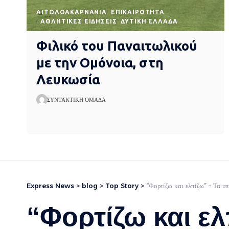
AΙΤΩΛΟΑΚΑΡΝΑΝΊΑ
EΠΙΚΑΙΡΌΤΗΤΑ
ΑΘΛΗΤΙΚΈΣ ΕΙΔΉΣΕΙΣ
ΔΥΤΙΚΉ ΕΛΛΆΔΑ
Φιλικό του Παναιτωλικού
με την Ομόνοια, στη
Λευκωσία
ΣΥΝΤΑΚΤΙΚΉ ΟΜΆΔΑ
Express News
>
blog
>
Top Story
>
“Φορτίζω και ελπίζω” – Τα υπ
“Φορτίζω και ελ