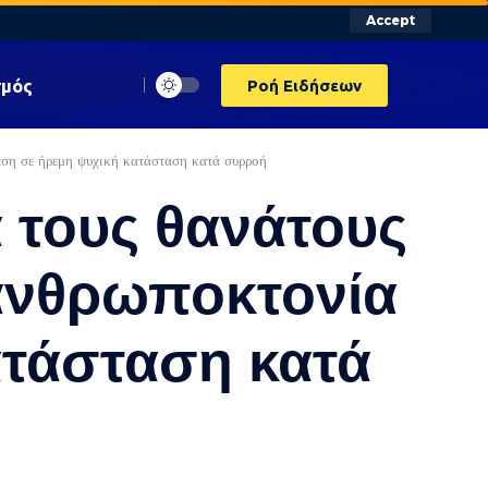
Accept
σμός
Ροή Ειδήσεων
θεση σε ήρεμη ψυχική κατάσταση κατά συρροή
α τους θανάτους
 ανθρωποκτονία
ατάσταση κατά