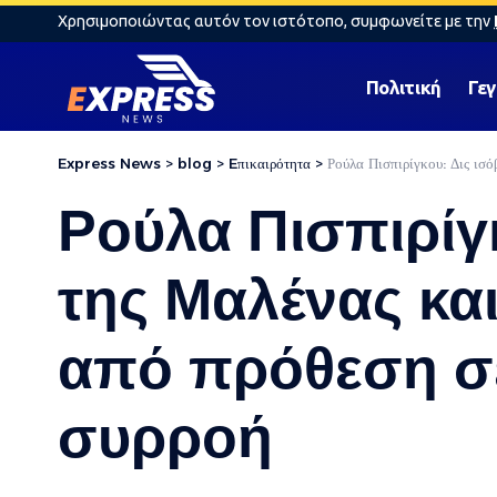
Χρησιμοποιώντας αυτόν τον ιστότοπο, συμφωνείτε με την
Πολιτική
Γε
Express News
>
blog
>
Eπικαιρότητα
>
Ρούλα Πισπιρίγκου: Δις ισό
Ρούλα Πισπιρίγκ
της Μαλένας και
από πρόθεση σε
συρροή