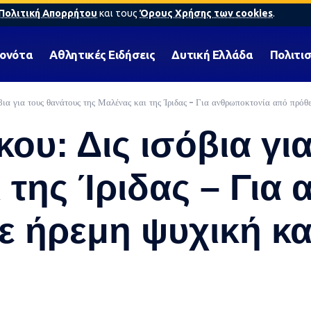
Πολιτική Απορρήτου
και τους
Όρους Χρήσης των cookies
.
γονότα
Αθλητικές Ειδήσεις
Δυτική Ελλάδα
Πολιτι
βια για τους θανάτους της Μαλένας και της Ίριδας – Για ανθρωποκτονία από πρό
ου: Δις ισόβια γι
 της Ίριδας – Για
 ήρεμη ψυχική κ