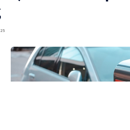
ς
025