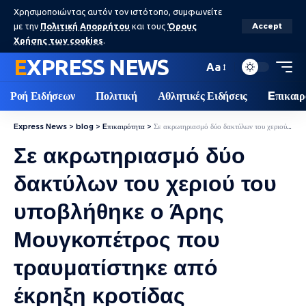
Χρησιμοποιώντας αυτόν τον ιστότοπο, συμφωνείτε
με την
Πολιτική Απορρήτου
και τους
Όρους
Accept
Χρήσης των cookies
.
EXPRESS NEWS
Aa
Ροή Ειδήσεων
Πολιτική
Αθλητικές Ειδήσεις
Eπικαιρ
Express News
>
blog
>
Eπικαιρότητα
>
Σε ακρωτηριασμό δύο δακτύλων του χεριού του υποβλήθηκε ο Άρης Μουγκοπέτρος που τραυματίστηκε από έκρηξη κροτίδας
Σε ακρωτηριασμό δύο
δακτύλων του χεριού του
υποβλήθηκε ο Άρης
Μουγκοπέτρος που
τραυματίστηκε από
έκρηξη κροτίδας