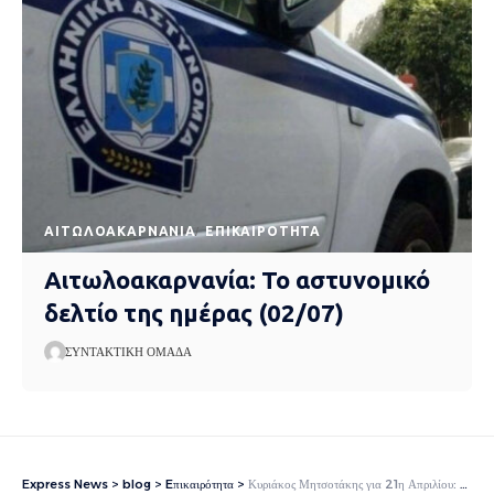
AΙΤΩΛΟΑΚΑΡΝΑΝΊΑ
EΠΙΚΑΙΡΌΤΗΤΑ
Αιτωλοακαρνανία: Το αστυνομικό
δελτίο της ημέρας (02/07)
ΣΥΝΤΑΚΤΙΚΉ ΟΜΆΔΑ
Express News
>
blog
>
Eπικαιρότητα
>
Κυριάκος Μητσοτάκης για 21η Απριλίου: «Η ιστορική μνήμη μετατρέπεται σε ώριμη δύναμη»