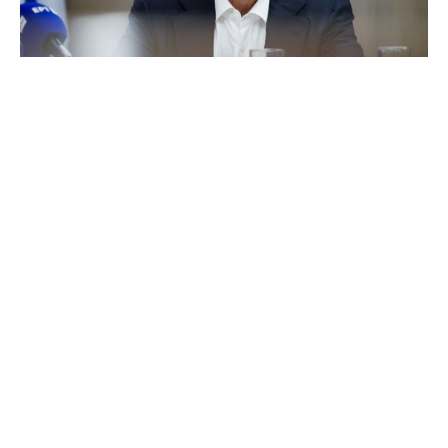
Ανάρτηση για την θλιβερή επέτειο του
πραξικοπήματος της χούντας στις 21 Απριλίου 1967
έκανε ο πρωθυπουργός Κυριάκος Μητσοτάκης.
Οπως αναφέρει ο Κυριάκος Μητσοτάκης για την
επέτειο του πραξικοπήματος «η Ελλάδα τιμά τους
αγωνιστές της αντίστασης. Απαντά στις προκλήσεις
τού σήμερα, εδραιώνοντας τη Δημοκρατία και τον
Κοινοβουλευτισμό».