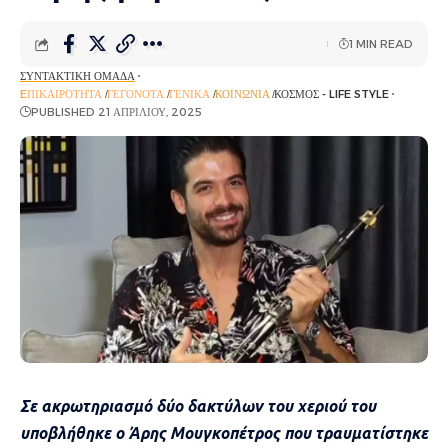
1 MIN READ
ΣΥΝΤΑΚΤΙΚΉ ΟΜΆΔΑ
EΠΙΚΑΙΡΌΤΗΤΑ
ΓΕΓΟΝΌΤΑ
ΓΕΝΙΚΆ
ΚΟΙΝΩΝΊΑ
ΚΌΣΜΟΣ - LIFE STYLE
PUBLISHED 21 ΑΠΡΙΛΊΟΥ, 2025
Σε ακρωτηριασμό δύο δακτύλων του χεριού του
υποβλήθηκε ο Άρης Μουγκοπέτρος που τραυματίστηκε