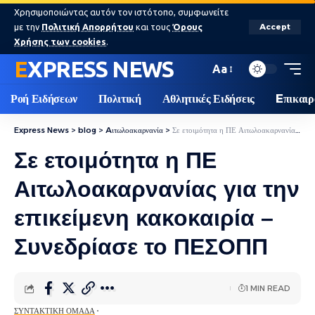
Χρησιμοποιώντας αυτόν τον ιστότοπο, συμφωνείτε
με την
Πολιτική Απορρήτου
και τους
Όρους
Accept
Χρήσης των cookies
.
EXPRESS NEWS
Aa
Ροή Ειδήσεων
Πολιτική
Αθλητικές Ειδήσεις
Eπικαιρ
Express News
>
blog
>
Aιτωλοακαρνανία
>
Σε ετοιμότητα η ΠΕ Αιτωλοακαρνανίας για την επικείμενη κακοκαιρία – Συνεδρίασε το ΠΕΣΟΠΠ
Σε ετοιμότητα η ΠΕ
Αιτωλοακαρνανίας για την
επικείμενη κακοκαιρία –
Συνεδρίασε το ΠΕΣΟΠΠ
1 MIN READ
ΣΥΝΤΑΚΤΙΚΉ ΟΜΆΔΑ