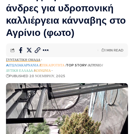
άνδρες για υδροπονική
καλλιέργεια κάνναβης στο
Αγρίνιο (φωτο)
1 MIN READ
ΣΥΝΤΑΚΤΙΚΉ ΟΜΆΔΑ
AΙΤΩΛΟΑΚΑΡΝΑΝΊΑ
EΠΙΚΑΙΡΌΤΗΤΑ
TOP STORY
ΑΓΡΊΝΙΟ
ΔΥΤΙΚΉ ΕΛΛΆΔΑ
ΚΟΙΝΩΝΊΑ
PUBLISHED 20 ΝΟΕΜΒΡΊΟΥ, 2025