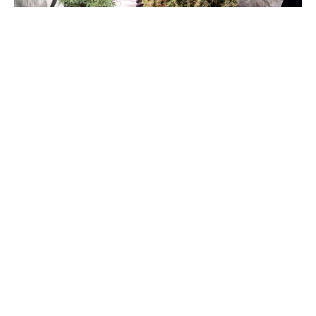
Συνελήφθησαν, χθες το πρωί, στο Αγρίνιο, από
αστυνομικούς του Τμήματος Δίωξης Ναρκωτικών της
Υποδιεύθυνσης Δίωξης και Εξιχνίασης Εγκλημάτων
Αγρινίου, δύο ημεδαποί άνδρες, σε βάρος των οποίων
σχηματίσθηκε δικογραφία, κακουργηματικού χαρακτήρα,
για καλλιέργεια και διακίνηση ναρκωτικών.
Οι ίδιες κατηγορίες βαρύνουν ένα ακόμη αλλοδαπό άνδρα,
που αναζητείται για να συλληφθεί, τα πλήρη στοιχεία του
οποίου έχουν ταυτοποιηθεί.
Ειδικότερα, οι αστυνομικοί του Τμήματος Δίωξης
Ναρκωτικών της Υποδιεύθυνσης Δίωξης και Εξιχνίασης
Εγκλημάτων Αγρινίου στο πλαίσιο αξιοποίησης
πληροφοριών, πραγματοποίησαν έρευνα στην οικία του
ενός συλληφθέντα, κατά την οποία βρήκαν και
κατέσχεσαν σε ειδικά διαμορφωμένο χώρο :