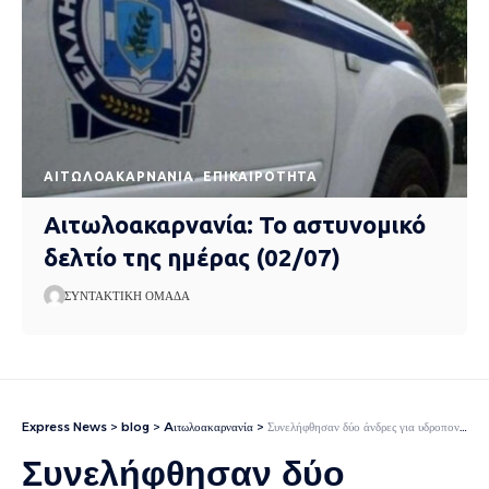
AΙΤΩΛΟΑΚΑΡΝΑΝΊΑ
EΠΙΚΑΙΡΌΤΗΤΑ
Αιτωλοακαρνανία: Το αστυνομικό
δελτίο της ημέρας (02/07)
ΣΥΝΤΑΚΤΙΚΉ ΟΜΆΔΑ
Express News
>
blog
>
Aιτωλοακαρνανία
>
Συνελήφθησαν δύο άνδρες για υδροπονική καλλιέργεια κάνναβης στο Αγρίνιο (φωτο)
Συνελήφθησαν δύο