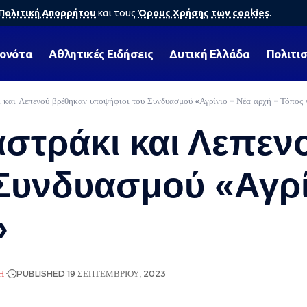
Πολιτική Απορρήτου
και τους
Όρους Χρήσης των cookies
.
γονότα
Αθλητικές Ειδήσεις
Δυτική Ελλάδα
Πολιτι
 και Λεπενού βρέθηκαν υποψήφιοι του Συνδυασμού «Αγρίνιο – Νέα αρχή – Τόπος ν
αστράκι και Λεπεν
Συνδυασμού «Αγρί
»
Ή
PUBLISHED 19 ΣΕΠΤΕΜΒΡΊΟΥ, 2023