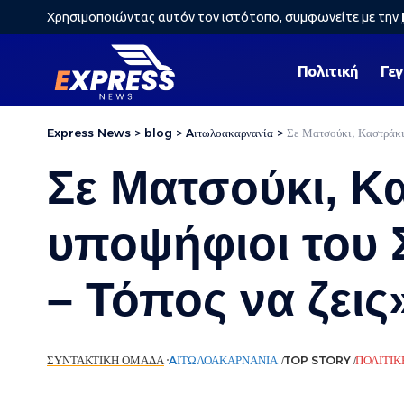
Χρησιμοποιώντας αυτόν τον ιστότοπο, συμφωνείτε με την
Πολιτική
Γε
Express News
>
blog
>
Aιτωλοακαρνανία
>
Σε Ματσούκι, Καστράκι
Σε Ματσούκι, Κ
υποψήφιοι του 
– Τόπος να ζεις
ΣΥΝΤΑΚΤΙΚΉ ΟΜΆΔΑ
AΙΤΩΛΟΑΚΑΡΝΑΝΊΑ
TOP STORY
ΠΟΛΙΤΙΚ