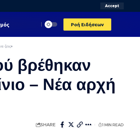
Accept
σμός
Ροή Ειδήσεων
α ζεις»
ού βρέθηκαν
νιο – Νέα αρχή
SHARE
1 MIN READ