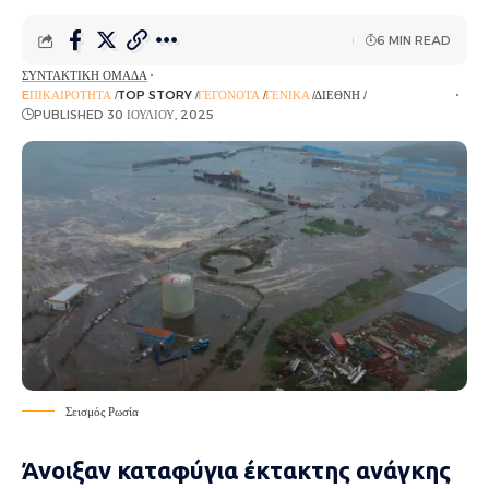
6 MIN READ
ΣΥΝΤΑΚΤΙΚΉ ΟΜΆΔΑ
EΠΙΚΑΙΡΌΤΗΤΑ
TOP STORY
ΓΕΓΟΝΌΤΑ
ΓΕΝΙΚΆ
ΔΙΕΘΝΉ
ΡΟΉ ΕΙΔΉΣΕΩΝ
PUBLISHED 30 ΙΟΥΛΊΟΥ, 2025
Σεισμός Ρωσία
Άνοιξαν καταφύγια έκτακτης ανάγκης