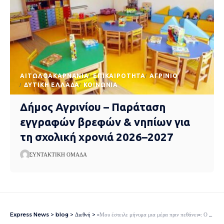
AΙΤΩΛΟΑΚΑΡΝΑΝΊΑ
EΠΙΚΑΙΡΌΤΗΤΑ
ΑΓΡΊΝΙΟ
ΔΥΤΙΚΉ ΕΛΛΆΔΑ
ΚΟΙΝΩΝΊΑ
Δήμος Αγρινίου – Παράταση
εγγραφών βρεφών & νηπίων για
τη σχολική χρονιά 2026–2027
ΣΥΝΤΑΚΤΙΚΉ ΟΜΆΔΑ
Express News
>
blog
>
Διεθνή
>
«Μου έστειλε μήνυμα μια μέρα πριν πεθάνει»: Ο Τόνι Αϊόμι των Black Sabbath μίλησε για τον Οζι Οσμπορν