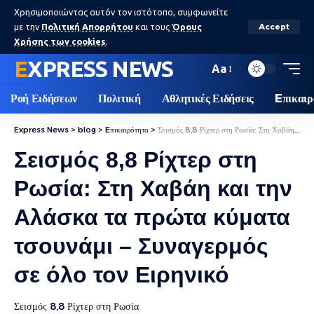
Χρησιμοποιώντας αυτόν τον ιστότοπο, συμφωνείτε
με την
Πολιτική Απορρήτου
και τους
Όρους
Accept
Χρήσης των cookies
.
EXPRESS NEWS
Aa
Ροή Ειδήσεων
Πολιτική
Αθλητικές Ειδήσεις
Eπικαιρ
Express News
>
blog
>
Eπικαιρότητα
>
Σεισμός 8,8 Ρίχτερ στη Ρωσία: Στη Χαβάη και την Αλάσκα τα πρώτα κύματα τσουνάμι – Συναγερμός σε όλο τον Ειρηνικό
Σεισμός 8,8 Ρίχτερ στη
Ρωσία: Στη Χαβάη και την
Αλάσκα τα πρώτα κύματα
τσουνάμι – Συναγερμός
σε όλο τον Ειρηνικό
Σεισμός 8,8 Ρίχτερ στη Ρωσία