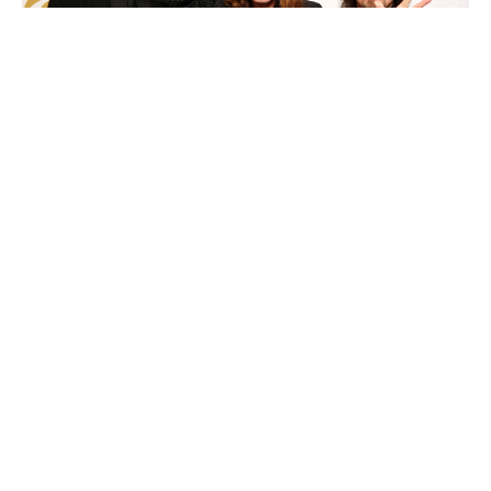
O κιθαρίστας των Black Sabbath, Τόνι Αϊόμι μίλησε
για τον θάνατο του Οζι Οσμπορν.
Ο πρωτοπόρος της heavy metal πέθανε την Τρίτη 22
Ιουλίου σε ηλικία 76 ετών με την οικογένειά του να
ανακοινώνει ότι έφυγε από τη ζωή «περιτριγυρισμένος
από αγάπη».
Ο Oζι Oσμπορν πέθανε λίγες μέρες μετά τη μαραθώνια
συναυλία «Back To The Beginning» που