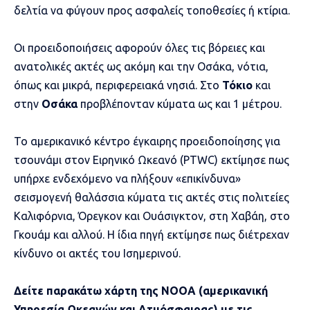
δελτία να φύγουν προς ασφαλείς τοποθεσίες ή κτίρια.
Οι προειδοποιήσεις αφορούν όλες τις βόρειες και
ανατολικές ακτές ως ακόμη και την Οσάκα, νότια,
όπως και μικρά, περιφερειακά νησιά. Στο
Τόκιο
και
στην
Οσάκα
προβλέπονταν κύματα ως και 1 μέτρου.
Το αμερικανικό κέντρο έγκαιρης προειδοποίησης για
τσουνάμι στον Ειρηνικό Ωκεανό (PTWC) εκτίμησε πως
υπήρχε ενδεχόμενο να πλήξουν «επικίνδυνα»
σεισμογενή θαλάσσια κύματα τις ακτές στις πολιτείες
Καλιφόρνια, Όρεγκον και Ουάσιγκτον, στη Χαβάη, στο
Γκουάμ και αλλού. Η ίδια πηγή εκτίμησε πως διέτρεχαν
κίνδυνο οι ακτές του Ισημερινού.
Δείτε παρακάτω χάρτη της NOOA (αμερικανική
Υπηρεσία Ωκεανών και Ατμόσφαιρας) με τις