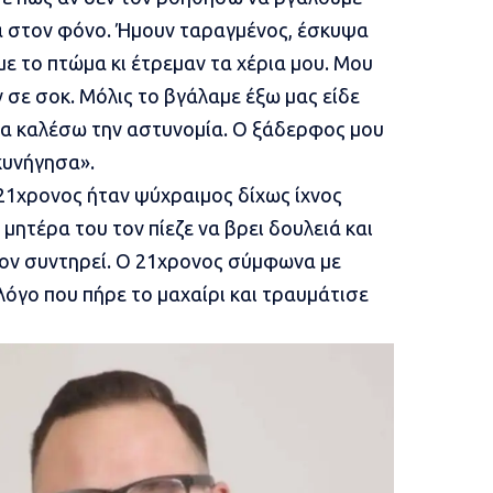
ένα στον φόνο. Ήμουν ταραγμένος, έσκυψα
 το πτώμα κι έτρεμαν τα χέρια μου. Μου
 σε σοκ. Μόλις το βγάλαμε έξω μας είδε
 θα καλέσω την αστυνομία. Ο ξάδερφος μου
κυνήγησα».
21χρονος ήταν ψύχραιμος δίχως ίχνος
 μητέρα του τον πίεζε να βρει δουλειά και
 τον συντηρεί. Ο 21χρονος σύμφωνα με
λόγο που πήρε το μαχαίρι και τραυμάτισε