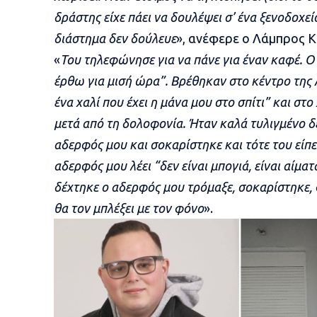
δράστης είχε πάει να δουλέψει σ’ ένα ξενοδοχεί
διάστημα δεν δούλευε
», ανέφερε ο Λάμπρος 
«
Του τηλεφώνησε για να πάνε για έναν καφέ. Ο
έρθω για μισή ώρα”. Βρέθηκαν στο κέντρο της Λ
ένα χαλί που έχει η μάνα μου στο σπίτι” και στ
μετά από τη δολοφονία. Ήταν καλά τυλιγμένο δε
αδερφός μου και σοκαρίστηκε και τότε του είπε “
αδερφός μου λέει “δεν είναι μπογιά, είναι αίματ
δέχτηκε ο αδερφός μου τρόμαξε, σοκαρίστηκε,
θα τον μπλέξει με τον φόνο
».