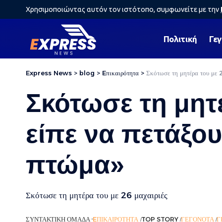
Χρησιμοποιώντας αυτόν τον ιστότοπο, συμφωνείτε με την
Πολιτική
Γε
Express News
>
blog
>
Eπικαιρότητα
>
Σκότωσε τη μητέρα του με 2
Σκότωσε τη μητέ
είπε να πετάξου
πτώμα»
Σκότωσε τη μητέρα του με 26 μαχαιριές
ΣΥΝΤΑΚΤΙΚΉ ΟΜΆΔΑ
EΠΙΚΑΙΡΌΤΗΤΑ
TOP STORY
ΓΕΓΟΝΌΤΑ
Γ