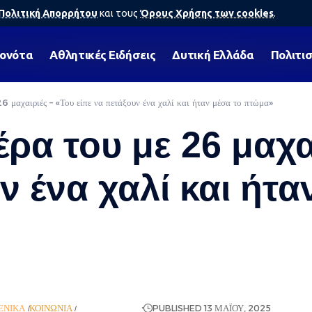
Πολιτική Απορρήτου
και τους
Όρους Χρήσης των cookies
.
γονότα
Αθλητικές Ειδήσεις
Δυτική Ελλάδα
Πολιτι
6 μαχαιριές – «Του είπε να πετάξουν ένα χαλί και ήταν μέσα το πτώμα»
ρα του με 26 μαχα
ν ένα χαλί και ήτα
ΕΝΙΚΆ
ΚΟΙΝΩΝΊΑ
ΡΟΉ ΕΙΔΉΣΕΩΝ
PUBLISHED 13 ΜΑΪ́ΟΥ, 2025