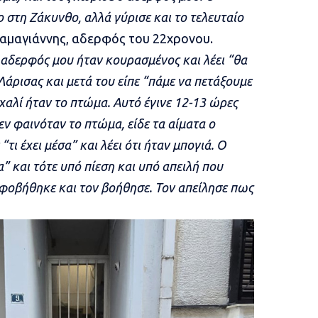
ο στη Ζάκυνθο, αλλά γύρισε και το τελευταίο
Καμαγιάννης, αδερφός του 22χρονου.
 αδερφός μου ήταν κουρασμένος και λέει “θα
άρισας και μετά του είπε “πάμε να πετάξουμε
ο χαλί ήταν το πτώμα. Αυτό έγινε 12-13 ώρες
ν φαινόταν το πτώμα, είδε τα αίματα ο
τι έχει μέσα” και λέει ότι ήταν μπογιά. Ο
α” και τότε υπό πίεση και υπό απειλή που
 φοβήθηκε και τον βοήθησε. Τον απείλησε πως