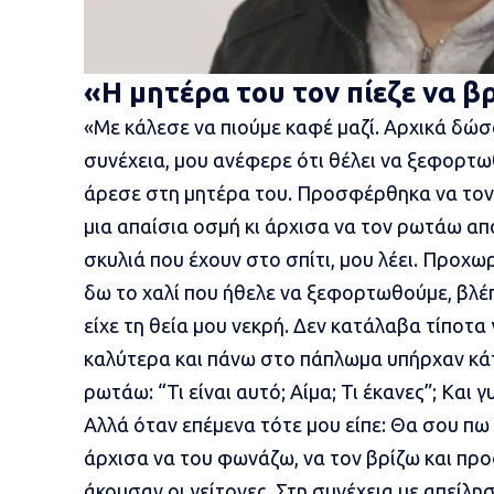
«Η μητέρα του τον πίεζε να βρ
«Με κάλεσε να πιούμε καφέ μαζί. Αρχικά δώσ
συνέχεια, μου ανέφερε ότι θέλει να ξεφορτωθε
άρεσε στη μητέρα του. Προσφέρθηκα να τον 
μια απαίσια οσμή κι άρχισα να τον ρωτάω απ
σκυλιά που έχουν στο σπίτι, μου λέει. Προχωρ
δω το χαλί που ήθελε να ξεφορτωθούμε, βλέ
είχε τη θεία μου νεκρή. Δεν κατάλαβα τίποτα 
καλύτερα και πάνω στο πάπλωμα υπήρχαν κάτ
ρωτάω: “Τι είναι αυτό; Αίμα; Τι έκανες”; Και γυ
Αλλά όταν επέμενα τότε μου είπε: Θα σου πω
άρχισα να του φωνάζω, να τον βρίζω και προ
άκουσαν οι γείτονες. Στη συνέχεια με απείλ