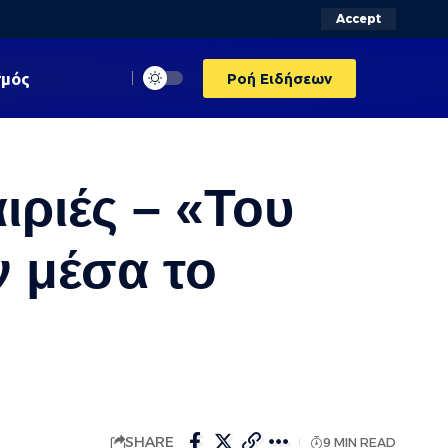
Accept
σμός
Ροή Ειδήσεων
ιριές – «Του
ν μέσα το
SHARE
9 MIN READ