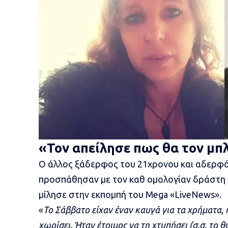
«Τον απείλησε πως θα τον μπλ
Ο άλλος ξάδερφος του 21χρονου και αδερφός
προσπάθησαν με τον καθ ομολογίαν δράστη 
μίλησε στην εκπομπή του Mega «LiveNews».
«
Το Σάββατο είχαν έναν καυγά για τα χρήματα, 
χωρίσει. Ήταν έτοιμος να τη χτυπήσει (σ.σ. το 