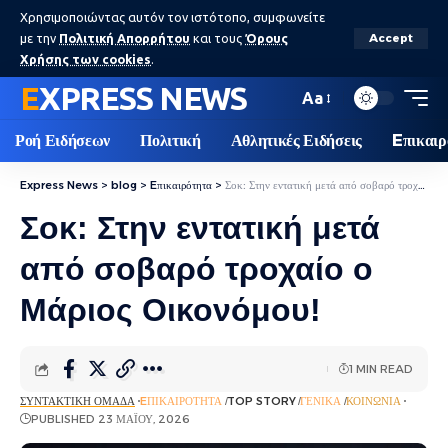
Χρησιμοποιώντας αυτόν τον ιστότοπο, συμφωνείτε
με την
Πολιτική Απορρήτου
και τους
Όρους
Accept
Χρήσης των cookies
.
EXPRESS NEWS
Aa
Ροή Ειδήσεων
Πολιτική
Αθλητικές Ειδήσεις
Eπικαιρ
Express News
>
blog
>
Eπικαιρότητα
>
Σοκ: Στην εντατική μετά από σοβαρό τροχαίο ο Μάριος Οικονόμου!
Σοκ: Στην εντατική μετά
από σοβαρό τροχαίο ο
Μάριος Οικονόμου!
1 MIN READ
ΣΥΝΤΑΚΤΙΚΉ ΟΜΆΔΑ
EΠΙΚΑΙΡΌΤΗΤΑ
TOP STORY
ΓΕΝΙΚΆ
ΚΟΙΝΩΝΊΑ
PUBLISHED 23 ΜΑΪ́ΟΥ, 2026