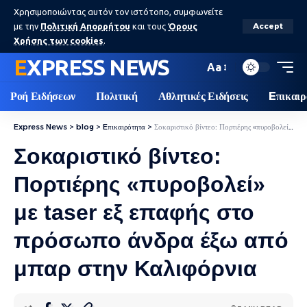
Χρησιμοποιώντας αυτόν τον ιστότοπο, συμφωνείτε
με την
Πολιτική Απορρήτου
και τους
Όρους
Accept
Χρήσης των cookies
.
EXPRESS NEWS
Aa
Ροή Ειδήσεων
Πολιτική
Αθλητικές Ειδήσεις
Eπικαιρ
Express News
>
blog
>
Eπικαιρότητα
>
Σοκαριστικό βίντεο: Πορτιέρης «πυροβολεί» με taser εξ επαφής στο πρόσωπο άνδρα έξω από μπαρ στην Καλιφόρνια
Σοκαριστικό βίντεο:
Πορτιέρης «πυροβολεί»
με taser εξ επαφής στο
πρόσωπο άνδρα έξω από
μπαρ στην Καλιφόρνια