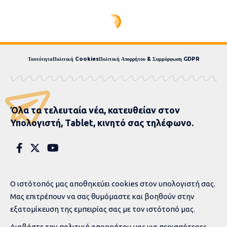
Express News
>
blog
>
Γεγονότα
>
Δείτε βίντεο: Σε ρινγκ μετατράπηκε το Κοινοβούλιο στη Γεωργία, στο ξύλο συμμετείχαν και γυναίκες βουλευτές
Δείτε βίντεο: Σε ρινγκ
μετατράπηκε το
Κοινοβούλιο στη Γεωργία,
στο ξύλο συμμετείχαν και
γυναίκες βουλευτές
1 MIN READ
ΣΥΝΤΑΚΤΙΚΉ ΟΜΆΔΑ
ΓΕΓΟΝΌΤΑ
ΔΙΕΘΝΉ
ΠΟΛΙΤΙΚΉ
PUBLISHED 26 ΙΟΥΝΊΟΥ, 2026