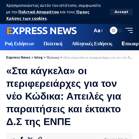
Χρησιμοποιώντας αυτόν τον ιστότοπο, συμφωνείτε
με την
Πολιτική Απορρήτου
και τους
Όρους
Accept
Χρήσης των cookies
.
EXPRESS NEWS
Aa
Ροή Ειδήσεων
Πολιτική
Αθλητικές Ειδήσεις
Eπικαιρ
Express News
>
blog
>
Πολιτική
>
«Στα κάγκελα» οι περιφερειάρχες για τον νέο Κώδικα: Απειλές για παραιτήσεις και έκτακτο Δ.Σ της ΕΝΠΕ
«Στα κάγκελα» οι
περιφερειάρχες για τον
νέο Κώδικα: Απειλές για
παραιτήσεις και έκτακτο
Δ.Σ της ΕΝΠΕ