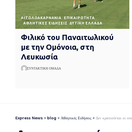
AΙΤΩΛΟΑΚΑΡΝΑΝΊΑ
EΠΙΚΑΙΡΌΤΗΤΑ
ΑΘΛΗΤΙΚΈΣ ΕΙΔΉΣΕΙΣ
ΔΥΤΙΚΉ ΕΛΛΆΔΑ
Φιλικό του Παναιτωλικού
με την Ομόνοια, στη
Λευκωσία
ΣΥΝΤΑΚΤΙΚΉ ΟΜΆΔΑ
Express News
>
blog
>
Αθλητικές Ειδήσεις
>
Δεν κρατιούνται οι οπ