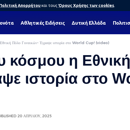
Πολιτική Απορρήτου
και τους
Όρους Χρήσης των cookies
.
γονότα
Αθλητικές Ειδήσεις
Δυτική Ελλάδα
Πολιτι
 Εθνική Πόλο Γυναικών- Έγραψε ιστορία στο World Cup! (video)
υ κόσμου η Εθνικ
ψε ιστορία στο Wo
BLISHED 20 ΑΠΡΙΛΊΟΥ, 2025