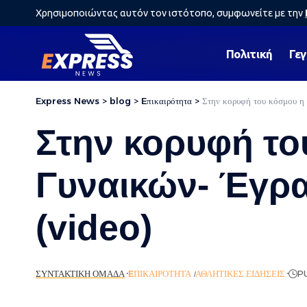
Χρησιμοποιώντας αυτόν τον ιστότοπο, συμφωνείτε με την
Πολιτική
Γε
Express News
>
blog
>
Eπικαιρότητα
>
Στην κορυφή του κόσμου η
Στην κορυφή το
Γυναικών- Έγρα
(video)
ΣΥΝΤΑΚΤΙΚΉ ΟΜΆΔΑ
EΠΙΚΑΙΡΌΤΗΤΑ
ΑΘΛΗΤΙΚΈΣ ΕΙΔΉΣΕΙΣ
PU