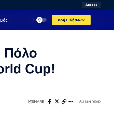
Accept
σμός
Ροή Ειδήσεων
ή Πόλο
rld Cup!
SHARE
2 MIN READ