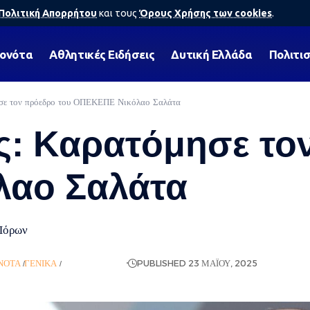
Πολιτική Απορρήτου
και τους
Όρους Χρήσης των cookies
.
γονότα
Αθλητικές Ειδήσεις
Δυτική Ελλάδα
Πολιτι
σε τον πρόεδρο του ΟΠΕΚΕΠΕ Νικόλαο Σαλάτα
ς: Καρατόμησε το
αο Σαλάτα
Πόρων
ΝΌΤΑ
ΓΕΝΙΚΆ
ΡΟΉ ΕΙΔΉΣΕΩΝ
PUBLISHED 23 ΜΑΪ́ΟΥ, 2025