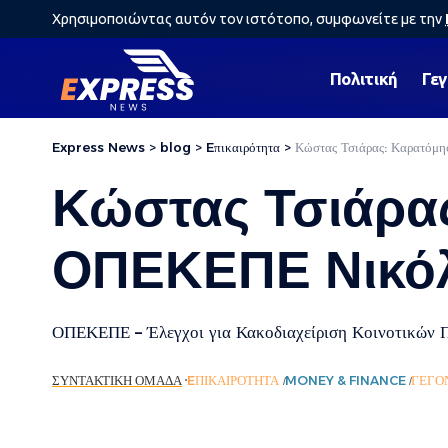
Χρησιμοποιώντας αυτόν τον ιστότοπο, συμφωνείτε με την
Πολιτική
Γε
Express News
>
blog
>
Eπικαιρότητα
>
Κώστας Τσιάρας: Καρατόμη
Κώστας Τσιάρα
ΟΠΕΚΕΠΕ Νικόλ
ΟΠΕΚΕΠΕ – Έλεγχοι για Κακοδιαχείριση Κοινοτικών 
ΣΥΝΤΑΚΤΙΚΉ ΟΜΆΔΑ
EΠΙΚΑΙΡΌΤΗΤΑ
MONEY & FINANCE
ΓΕΓΟ