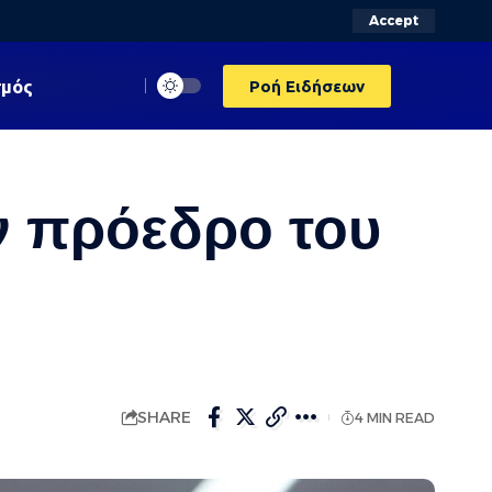
Accept
σμός
Ροή Ειδήσεων
ν πρόεδρο του
SHARE
4 MIN READ