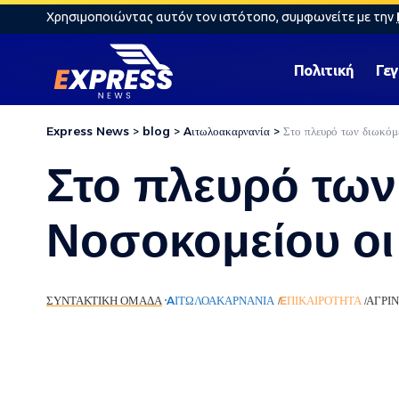
Χρησιμοποιώντας αυτόν τον ιστότοπο, συμφωνείτε με την
Πολιτική
Γε
Express News
>
blog
>
Aιτωλοακαρνανία
>
Στο πλευρό των διωκόμ
Στο πλευρό των
Νοσοκομείου οι
ΣΥΝΤΑΚΤΙΚΉ ΟΜΆΔΑ
AΙΤΩΛΟΑΚΑΡΝΑΝΊΑ
EΠΙΚΑΙΡΌΤΗΤΑ
ΑΓΡΊΝ