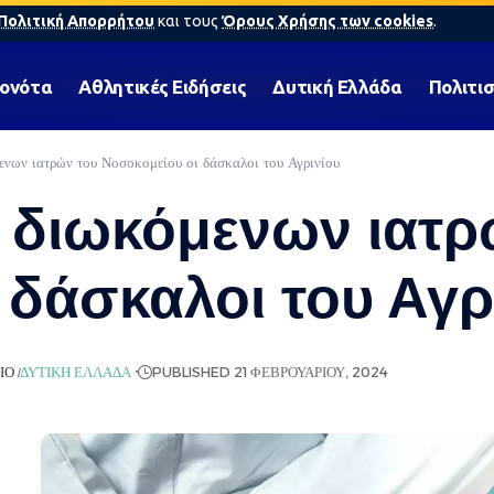
Πολιτική Απορρήτου
και τους
Όρους Χρήσης των cookies
.
γονότα
Αθλητικές Ειδήσεις
Δυτική Ελλάδα
Πολιτι
ενων ιατρών του Νοσοκομείου οι δάσκαλοι του Αγρινίου
 διωκόμενων ιατρ
 δάσκαλοι του Αγρ
ΙΟ
ΔΥΤΙΚΉ ΕΛΛΆΔΑ
PUBLISHED 21 ΦΕΒΡΟΥΑΡΊΟΥ, 2024