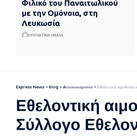
Φιλικό του Παναιτωλικού
με την Ομόνοια, στη
Λευκωσία
ΣΥΝΤΑΚΤΙΚΉ ΟΜΆΔΑ
Express News
>
blog
>
Aιτωλοακαρνανία
>
Εθελοντική αιμοδοσία 
Εθελοντική αιμ
Σύλλογο Εθελον